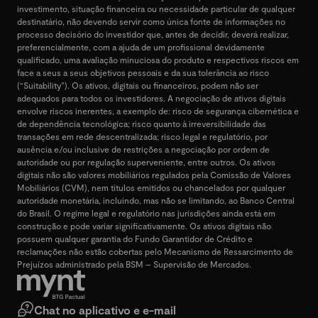
investimento, situação financeira ou necessidade particular de qualquer
destinatário, não devendo servir como única fonte de informações no
processo decisório do investidor que, antes de decidir, deverá realizar,
preferencialmente, com a ajuda de um profissional devidamente
qualificado, uma avaliação minuciosa do produto e respectivos riscos em
face a seus a seus objetivos pessoais e da sua tolerância ao risco
(“Suitability”). Os ativos, digitais ou financeiros, podem não ser
adequados para todos os investidores. A negociação de ativos digitais
envolve riscos inerentes, a exemplo de: risco de segurança cibernética e
de dependência tecnológica; risco quanto à irreversibilidade das
transações em rede descentralizada; risco legal e regulatório, por
ausência e/ou inclusive de restrições a negociação por ordem de
autoridade ou por regulação superveniente, entre outros. Os ativos
digitais não são valores mobiliários regulados pela Comissão de Valores
Mobiliários (CVM), nem títulos emitidos ou chancelados por qualquer
autoridade monetária, incluindo, mas não se limitando, ao Banco Central
do Brasil. O regime legal e regulatório nas jurisdições ainda está em
construção e pode variar significativamente. Os ativos digitais não
possuem qualquer garantia do Fundo Garantidor de Crédito e
reclamações não estão cobertas pelo Mecanismo de Ressarcimento de
Prejuízos administrado pela BSM – Supervisão de Mercados.
Chat no aplicativo e e-mail