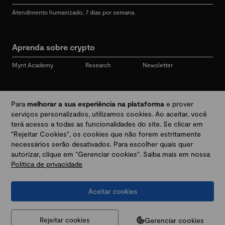
Atendimento humanizado, 7 dias por semana.
Aprenda sobre crypto
Mynt Academy
Research
Newsletter
Redes sociais
Para
melhorar a sua experiência na plataforma
e prover
serviços personalizados, utilizamos cookies. Ao aceitar, você
terá acesso a todas as funcionalidades do site. Se clicar em
"Rejeitar Cookies", os cookies que não forem estritamente
Desbloqueie seu mundo crypto
necessários serão desativados. Para escolher quais quer
autorizar, clique em "Gerenciar cookies". Saiba mais em nossa
Política de privacidade
Baixar app
Aceitar cookies
Termos e Políticas
|
Prevenção a golpes e fraudes
|
Regulamentos
@2026 Mynt
MYNT CRYPTO TECNOLOGIA LTDA
CNPJ 44.364.466/0001-41
Gerenciar cookies
Rejeitar cookies
Av. Brigadeiro Faria Lima, 3447, 9 andar - sala 11 - Itaim Bibi - São Paulo, SP, 04538-133,