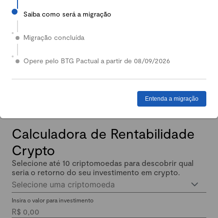
Saiba como será a migração
2024
Em 2024, nossa Carteira Conservadora mais que
Migração concluída
dobrou de valor: quem investiu lucrou até 140%.
Enquanto isso, quem investiu em Renda Fixa lucrou
Opere pelo BTG Pactual a partir de 08/09/2026
menos de 11% no mesmo período.
Entenda a migração
Calculadora de Rentabilidade
Crypto
Selecione até 10 criptomoedas para descobrir qual
seria o retorno do seu investimento em crypto.
Selecione uma criptomoeda
Insira o valor para investimento