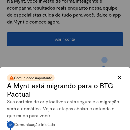
Na Mynt, você investe de forma inteligente e
acompanha resultados reais enquanto nossa equipe
de especialistas cuida de tudo para você. Baixe o app
da Mynt e comece agora.
Abrir conta
Comunicado importante
A Mynt está migrando para o BTG
Pactual
Sua carteira de criptoativos está segura e a migração
será automática. Veja as etapas abaixo e entenda o
A carteira conservadora da
que muda para você.
Comunicação iniciada
Mynt mais que dobrou em