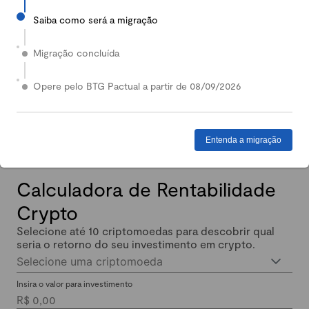
Saiba como será a migração
2024
Em 2024, nossa Carteira Conservadora mais que
Migração concluída
dobrou de valor: quem investiu lucrou até 140%.
Enquanto isso, quem investiu em Renda Fixa lucrou
Opere pelo BTG Pactual a partir de 08/09/2026
menos de 11% no mesmo período.
Entenda a migração
Calculadora de Rentabilidade
Crypto
Selecione até 10 criptomoedas para descobrir qual
seria o retorno do seu investimento em crypto.
Selecione uma criptomoeda
Insira o valor para investimento