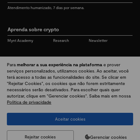
Atendimento humanizado, 7 dias por semana.
Aprenda sobre crypto
Mynt Academy
Research
Newsletter
Redes sociais
Para
melhorar a sua experiência na plataforma
e prover
serviços personalizados, utilizamos cookies. Ao aceitar, você
terá acesso a todas as funcionalidades do site. Se clicar em
"Rejeitar Cookies", os cookies que não forem estritamente
Desbloqueie seu mundo crypto
necessários serão desativados. Para escolher quais quer
autorizar, clique em "Gerenciar cookies". Saiba mais em nossa
Política de privacidade
Baixar app
Aceitar cookies
Termos e Políticas
|
Prevenção a golpes e fraudes
|
Regulamentos
@2026 Mynt
MYNT CRYPTO TECNOLOGIA LTDA
CNPJ 44.364.466/0001-41
Gerenciar cookies
Rejeitar cookies
Av. Brigadeiro Faria Lima, 3447, 9 andar - sala 11 - Itaim Bibi - São Paulo, SP, 04538-133,