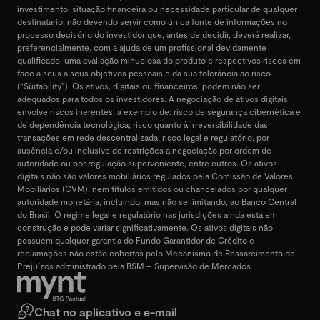
investimento, situação financeira ou necessidade particular de qualquer
destinatário, não devendo servir como única fonte de informações no
processo decisório do investidor que, antes de decidir, deverá realizar,
preferencialmente, com a ajuda de um profissional devidamente
qualificado, uma avaliação minuciosa do produto e respectivos riscos em
face a seus a seus objetivos pessoais e da sua tolerância ao risco
(“Suitability”). Os ativos, digitais ou financeiros, podem não ser
adequados para todos os investidores. A negociação de ativos digitais
envolve riscos inerentes, a exemplo de: risco de segurança cibernética e
de dependência tecnológica; risco quanto à irreversibilidade das
transações em rede descentralizada; risco legal e regulatório, por
ausência e/ou inclusive de restrições a negociação por ordem de
autoridade ou por regulação superveniente, entre outros. Os ativos
digitais não são valores mobiliários regulados pela Comissão de Valores
Mobiliários (CVM), nem títulos emitidos ou chancelados por qualquer
autoridade monetária, incluindo, mas não se limitando, ao Banco Central
do Brasil. O regime legal e regulatório nas jurisdições ainda está em
construção e pode variar significativamente. Os ativos digitais não
possuem qualquer garantia do Fundo Garantidor de Crédito e
reclamações não estão cobertas pelo Mecanismo de Ressarcimento de
Prejuízos administrado pela BSM – Supervisão de Mercados.
Chat no aplicativo e e-mail