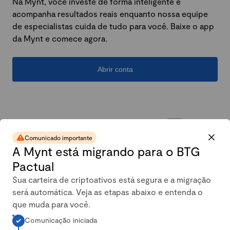
Na Mynt, você investe de forma inteligente e
acompanha resultados reais enquanto nossa equipe
de especialistas cuida de tudo para você. Baixe o app
da Mynt e comece agora.
Abrir conta
Comunicado importante
A Mynt está migrando para o BTG
Pactual
Sua carteira de criptoativos está segura e a migração
será automática. Veja as etapas abaixo e entenda o
A carteira conservadora da
que muda para você.
Comunicação iniciada
Mynt mais que dobrou em