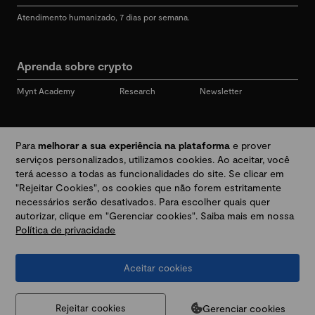
Atendimento humanizado, 7 dias por semana.
Aprenda sobre crypto
Mynt Academy
Research
Newsletter
Redes sociais
Para
melhorar a sua experiência na plataforma
e prover
serviços personalizados, utilizamos cookies. Ao aceitar, você
terá acesso a todas as funcionalidades do site. Se clicar em
"Rejeitar Cookies", os cookies que não forem estritamente
Desbloqueie seu mundo crypto
necessários serão desativados. Para escolher quais quer
autorizar, clique em "Gerenciar cookies". Saiba mais em nossa
Política de privacidade
Baixar app
Aceitar cookies
Termos e Políticas
|
Prevenção a golpes e fraudes
|
Regulamentos
@2026 Mynt
MYNT CRYPTO TECNOLOGIA LTDA
CNPJ 44.364.466/0001-41
Gerenciar cookies
Rejeitar cookies
Av. Brigadeiro Faria Lima, 3447, 9 andar - sala 11 - Itaim Bibi - São Paulo, SP, 04538-133,