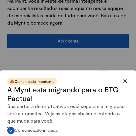
Na Mynt, você investe de forma inteligente e
acompanha resultados reais enquanto nossa equipe
de especialistas cuida de tudo para você. Baixe o app
da Mynt e comece agora.
Abrir conta
Comunicado importante
A Mynt está migrando para o BTG
Pactual
Sua carteira de criptoativos está segura e a migração
será automática. Veja as etapas abaixo e entenda o
A carteira conservadora da
que muda para você.
Comunicação iniciada
Mynt mais que dobrou em