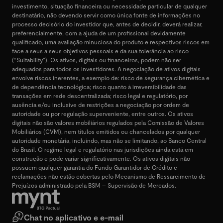
investimento, situação financeira ou necessidade particular de qualquer
destinatário, não devendo servir como única fonte de informações no
processo decisório do investidor que, antes de decidir, deverá realizar,
preferencialmente, com a ajuda de um profissional devidamente
qualificado, uma avaliação minuciosa do produto e respectivos riscos em
face a seus a seus objetivos pessoais e da sua tolerância ao risco
(“Suitability”). Os ativos, digitais ou financeiros, podem não ser
adequados para todos os investidores. A negociação de ativos digitais
envolve riscos inerentes, a exemplo de: risco de segurança cibernética e
de dependência tecnológica; risco quanto à irreversibilidade das
transações em rede descentralizada; risco legal e regulatório, por
ausência e/ou inclusive de restrições a negociação por ordem de
autoridade ou por regulação superveniente, entre outros. Os ativos
digitais não são valores mobiliários regulados pela Comissão de Valores
Mobiliários (CVM), nem títulos emitidos ou chancelados por qualquer
autoridade monetária, incluindo, mas não se limitando, ao Banco Central
do Brasil. O regime legal e regulatório nas jurisdições ainda está em
construção e pode variar significativamente. Os ativos digitais não
possuem qualquer garantia do Fundo Garantidor de Crédito e
reclamações não estão cobertas pelo Mecanismo de Ressarcimento de
Prejuízos administrado pela BSM – Supervisão de Mercados.
Chat no aplicativo e e-mail