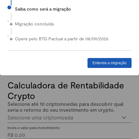
Saiba como será a migração
2024
Em 2024, nossa Carteira Conservadora mais que
Migração concluída
dobrou de valor: quem investiu lucrou até 140%.
Enquanto isso, quem investiu em Renda Fixa lucrou
Opere pelo BTG Pactual a partir de 08/09/2026
menos de 11% no mesmo período.
Entenda a migração
Calculadora de Rentabilidade
Crypto
Selecione até 10 criptomoedas para descobrir qual
seria o retorno do seu investimento em crypto.
Selecione uma criptomoeda
Insira o valor para investimento