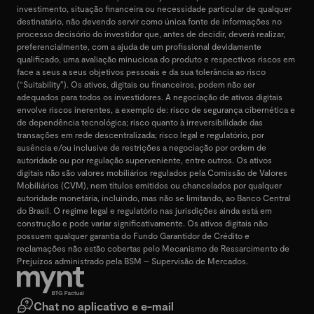
investimento, situação financeira ou necessidade particular de qualquer
destinatário, não devendo servir como única fonte de informações no
processo decisório do investidor que, antes de decidir, deverá realizar,
preferencialmente, com a ajuda de um profissional devidamente
qualificado, uma avaliação minuciosa do produto e respectivos riscos em
face a seus a seus objetivos pessoais e da sua tolerância ao risco
(“Suitability”). Os ativos, digitais ou financeiros, podem não ser
adequados para todos os investidores. A negociação de ativos digitais
envolve riscos inerentes, a exemplo de: risco de segurança cibernética e
de dependência tecnológica; risco quanto à irreversibilidade das
transações em rede descentralizada; risco legal e regulatório, por
ausência e/ou inclusive de restrições a negociação por ordem de
autoridade ou por regulação superveniente, entre outros. Os ativos
digitais não são valores mobiliários regulados pela Comissão de Valores
Mobiliários (CVM), nem títulos emitidos ou chancelados por qualquer
autoridade monetária, incluindo, mas não se limitando, ao Banco Central
do Brasil. O regime legal e regulatório nas jurisdições ainda está em
construção e pode variar significativamente. Os ativos digitais não
possuem qualquer garantia do Fundo Garantidor de Crédito e
reclamações não estão cobertas pelo Mecanismo de Ressarcimento de
Prejuízos administrado pela BSM – Supervisão de Mercados.
Chat no aplicativo e e-mail