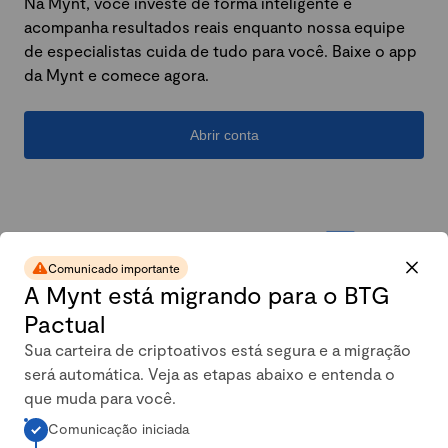
Na Mynt, você investe de forma inteligente e
acompanha resultados reais enquanto nossa equipe
de especialistas cuida de tudo para você. Baixe o app
da Mynt e comece agora.
Abrir conta
Comunicado importante
A Mynt está migrando para o BTG
Pactual
Sua carteira de criptoativos está segura e a migração
será automática. Veja as etapas abaixo e entenda o
A carteira conservadora da
que muda para você.
Comunicação iniciada
Mynt mais que dobrou em