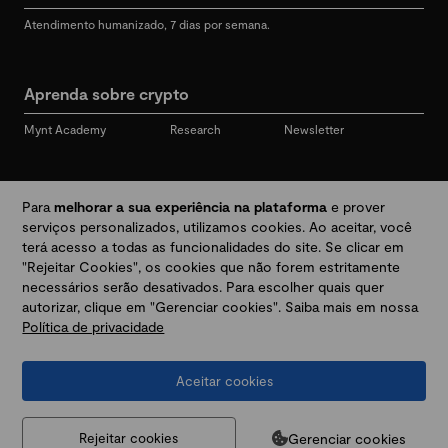
Atendimento humanizado, 7 dias por semana.
Aprenda sobre crypto
Mynt Academy
Research
Newsletter
Redes sociais
Para
melhorar a sua experiência na plataforma
e prover
serviços personalizados, utilizamos cookies. Ao aceitar, você
terá acesso a todas as funcionalidades do site. Se clicar em
"Rejeitar Cookies", os cookies que não forem estritamente
Desbloqueie seu mundo crypto
necessários serão desativados. Para escolher quais quer
autorizar, clique em "Gerenciar cookies". Saiba mais em nossa
Política de privacidade
Baixar app
Aceitar cookies
Termos e Políticas
|
Prevenção a golpes e fraudes
|
Regulamentos
@2026 Mynt
MYNT CRYPTO TECNOLOGIA LTDA
CNPJ 44.364.466/0001-41
Gerenciar cookies
Rejeitar cookies
Av. Brigadeiro Faria Lima, 3447, 9 andar - sala 11 - Itaim Bibi - São Paulo, SP, 04538-133,