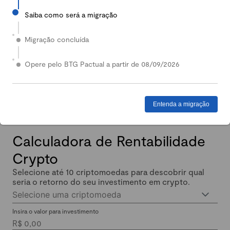
Saiba como será a migração
2024
Em 2024, nossa Carteira Conservadora mais que
Migração concluída
dobrou de valor: quem investiu lucrou até 140%.
Enquanto isso, quem investiu em Renda Fixa lucrou
Opere pelo BTG Pactual a partir de 08/09/2026
menos de 11% no mesmo período.
Entenda a migração
Calculadora de Rentabilidade
Crypto
Selecione até 10 criptomoedas para descobrir qual
seria o retorno do seu investimento em crypto.
Selecione uma criptomoeda
Insira o valor para investimento