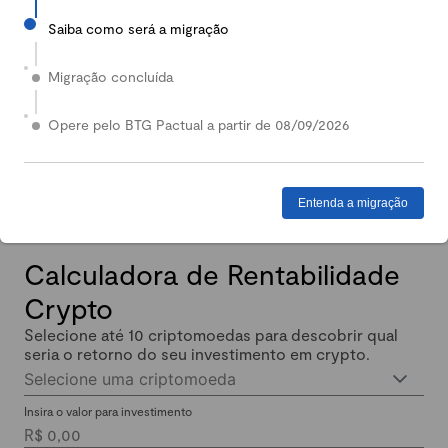
Saiba como será a migração
2024
Em 2024, nossa Carteira Conservadora mais que
Migração concluída
dobrou de valor: quem investiu lucrou até 140%.
Enquanto isso, quem investiu em Renda Fixa lucrou
Opere pelo BTG Pactual a partir de 08/09/2026
menos de 11% no mesmo período.
Entenda a migração
Calculadora de Rentabilidade
Crypto
Selecione até 10 criptomoedas para descobrir qual
seria o retorno do seu investimento em crypto.
Selecione uma criptomoeda
Insira o valor para investimento