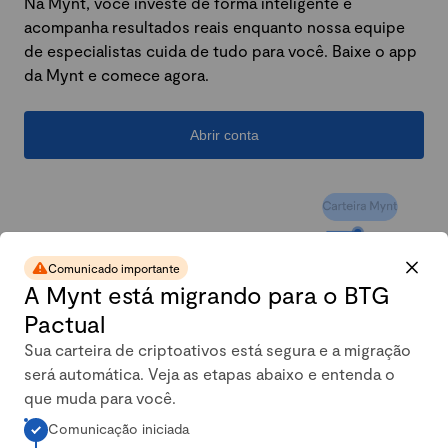
Na Mynt, você investe de forma inteligente e
acompanha resultados reais enquanto nossa equipe
de especialistas cuida de tudo para você. Baixe o app
da Mynt e comece agora.
Abrir conta
Comunicado importante
A Mynt está migrando para o BTG
Pactual
Sua carteira de criptoativos está segura e a migração
será automática. Veja as etapas abaixo e entenda o
A carteira conservadora da
que muda para você.
Comunicação iniciada
Mynt mais que dobrou em