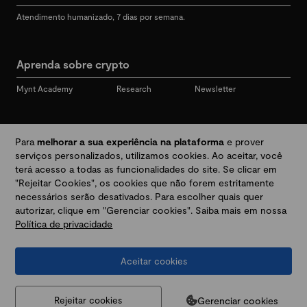
Atendimento humanizado, 7 dias por semana.
Aprenda sobre crypto
Mynt Academy
Research
Newsletter
Redes sociais
Para
melhorar a sua experiência na plataforma
e prover
serviços personalizados, utilizamos cookies. Ao aceitar, você
terá acesso a todas as funcionalidades do site. Se clicar em
"Rejeitar Cookies", os cookies que não forem estritamente
Desbloqueie seu mundo crypto
necessários serão desativados. Para escolher quais quer
autorizar, clique em "Gerenciar cookies". Saiba mais em nossa
Política de privacidade
Baixar app
Aceitar cookies
Termos e Políticas
|
Prevenção a golpes e fraudes
|
Regulamentos
@2026 Mynt
MYNT CRYPTO TECNOLOGIA LTDA
CNPJ 44.364.466/0001-41
Gerenciar cookies
Rejeitar cookies
Av. Brigadeiro Faria Lima, 3447, 9 andar - sala 11 - Itaim Bibi - São Paulo, SP, 04538-133,