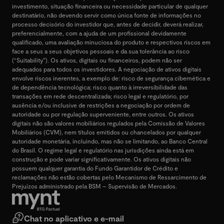
investimento, situação financeira ou necessidade particular de qualquer
destinatário, não devendo servir como única fonte de informações no
processo decisório do investidor que, antes de decidir, deverá realizar,
preferencialmente, com a ajuda de um profissional devidamente
qualificado, uma avaliação minuciosa do produto e respectivos riscos em
face a seus a seus objetivos pessoais e da sua tolerância ao risco
(“Suitability”). Os ativos, digitais ou financeiros, podem não ser
adequados para todos os investidores. A negociação de ativos digitais
envolve riscos inerentes, a exemplo de: risco de segurança cibernética e
de dependência tecnológica; risco quanto à irreversibilidade das
transações em rede descentralizada; risco legal e regulatório, por
ausência e/ou inclusive de restrições a negociação por ordem de
autoridade ou por regulação superveniente, entre outros. Os ativos
digitais não são valores mobiliários regulados pela Comissão de Valores
Mobiliários (CVM), nem títulos emitidos ou chancelados por qualquer
autoridade monetária, incluindo, mas não se limitando, ao Banco Central
do Brasil. O regime legal e regulatório nas jurisdições ainda está em
construção e pode variar significativamente. Os ativos digitais não
possuem qualquer garantia do Fundo Garantidor de Crédito e
reclamações não estão cobertas pelo Mecanismo de Ressarcimento de
Prejuízos administrado pela BSM – Supervisão de Mercados.
Chat no aplicativo e e-mail