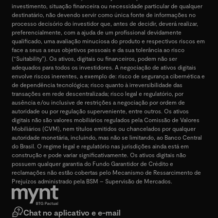
investimento, situação financeira ou necessidade particular de qualquer
destinatário, não devendo servir como única fonte de informações no
processo decisório do investidor que, antes de decidir, deverá realizar,
preferencialmente, com a ajuda de um profissional devidamente
qualificado, uma avaliação minuciosa do produto e respectivos riscos em
face a seus a seus objetivos pessoais e da sua tolerância ao risco
(“Suitability”). Os ativos, digitais ou financeiros, podem não ser
adequados para todos os investidores. A negociação de ativos digitais
envolve riscos inerentes, a exemplo de: risco de segurança cibernética e
de dependência tecnológica; risco quanto à irreversibilidade das
transações em rede descentralizada; risco legal e regulatório, por
ausência e/ou inclusive de restrições a negociação por ordem de
autoridade ou por regulação superveniente, entre outros. Os ativos
digitais não são valores mobiliários regulados pela Comissão de Valores
Mobiliários (CVM), nem títulos emitidos ou chancelados por qualquer
autoridade monetária, incluindo, mas não se limitando, ao Banco Central
do Brasil. O regime legal e regulatório nas jurisdições ainda está em
construção e pode variar significativamente. Os ativos digitais não
possuem qualquer garantia do Fundo Garantidor de Crédito e
reclamações não estão cobertas pelo Mecanismo de Ressarcimento de
Prejuízos administrado pela BSM – Supervisão de Mercados.
Chat no aplicativo e e-mail