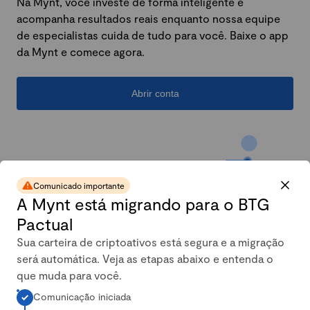
Na Mynt, você investe de forma inteligente e
acompanha resultados reais enquanto nossa equipe
de especialistas cuida de tudo para você. Baixe o app
da Mynt e comece agora.
Abrir conta
Comunicado importante
A Mynt está migrando para o BTG
Pactual
Sua carteira de criptoativos está segura e a migração
será automática. Veja as etapas abaixo e entenda o
A carteira conservadora da
que muda para você.
Comunicação iniciada
Mynt mais que dobrou em