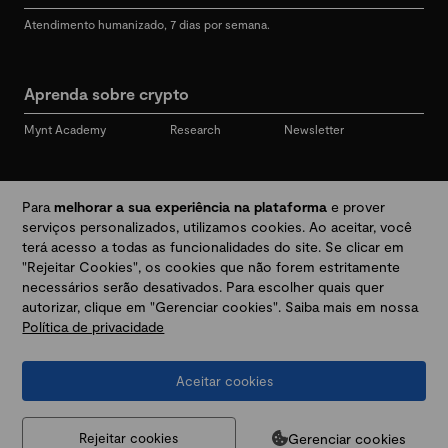
Atendimento humanizado, 7 dias por semana.
Aprenda sobre crypto
Mynt Academy
Research
Newsletter
Redes sociais
Para
melhorar a sua experiência na plataforma
e prover
serviços personalizados, utilizamos cookies. Ao aceitar, você
terá acesso a todas as funcionalidades do site. Se clicar em
"Rejeitar Cookies", os cookies que não forem estritamente
Desbloqueie seu mundo crypto
necessários serão desativados. Para escolher quais quer
autorizar, clique em "Gerenciar cookies". Saiba mais em nossa
Política de privacidade
Baixar app
Aceitar cookies
Termos e Políticas
|
Prevenção a golpes e fraudes
|
Regulamentos
@2026 Mynt
MYNT CRYPTO TECNOLOGIA LTDA
CNPJ 44.364.466/0001-41
Gerenciar cookies
Rejeitar cookies
Av. Brigadeiro Faria Lima, 3447, 9 andar - sala 11 - Itaim Bibi - São Paulo, SP, 04538-133,