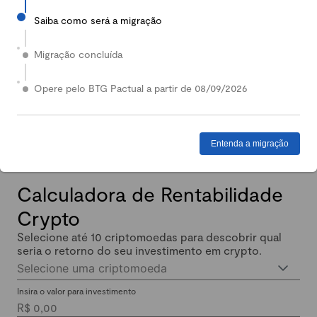
Saiba como será a migração
2024
Em 2024, nossa Carteira Conservadora mais que
Migração concluída
dobrou de valor: quem investiu lucrou até 140%.
Enquanto isso, quem investiu em Renda Fixa lucrou
Opere pelo BTG Pactual a partir de 08/09/2026
menos de 11% no mesmo período.
Entenda a migração
Calculadora de Rentabilidade
Crypto
Selecione até 10 criptomoedas para descobrir qual
seria o retorno do seu investimento em crypto.
Selecione uma criptomoeda
Insira o valor para investimento