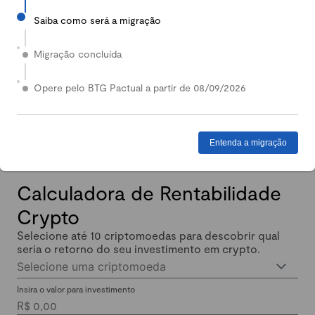
Saiba como será a migração
2024
Em 2024, nossa Carteira Conservadora mais que
Migração concluída
dobrou de valor: quem investiu lucrou até 140%.
Enquanto isso, quem investiu em Renda Fixa lucrou
Opere pelo BTG Pactual a partir de 08/09/2026
menos de 11% no mesmo período.
Entenda a migração
Calculadora de Rentabilidade
Crypto
Selecione até 10 criptomoedas para descobrir qual
seria o retorno do seu investimento em crypto.
Selecione uma criptomoeda
Insira o valor para investimento