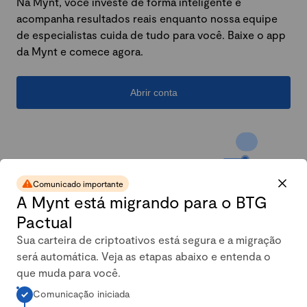
Na Mynt, você investe de forma inteligente e
acompanha resultados reais enquanto nossa equipe
de especialistas cuida de tudo para você. Baixe o app
da Mynt e comece agora.
Abrir conta
Comunicado importante
A Mynt está migrando para o BTG
Pactual
Sua carteira de criptoativos está segura e a migração
será automática. Veja as etapas abaixo e entenda o
A carteira conservadora da
que muda para você.
Comunicação iniciada
Mynt mais que dobrou em