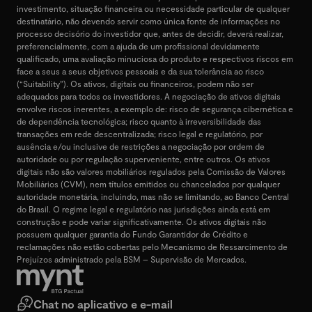
investimento, situação financeira ou necessidade particular de qualquer
destinatário, não devendo servir como única fonte de informações no
processo decisório do investidor que, antes de decidir, deverá realizar,
preferencialmente, com a ajuda de um profissional devidamente
qualificado, uma avaliação minuciosa do produto e respectivos riscos em
face a seus a seus objetivos pessoais e da sua tolerância ao risco
(“Suitability”). Os ativos, digitais ou financeiros, podem não ser
adequados para todos os investidores. A negociação de ativos digitais
envolve riscos inerentes, a exemplo de: risco de segurança cibernética e
de dependência tecnológica; risco quanto à irreversibilidade das
transações em rede descentralizada; risco legal e regulatório, por
ausência e/ou inclusive de restrições a negociação por ordem de
autoridade ou por regulação superveniente, entre outros. Os ativos
digitais não são valores mobiliários regulados pela Comissão de Valores
Mobiliários (CVM), nem títulos emitidos ou chancelados por qualquer
autoridade monetária, incluindo, mas não se limitando, ao Banco Central
do Brasil. O regime legal e regulatório nas jurisdições ainda está em
construção e pode variar significativamente. Os ativos digitais não
possuem qualquer garantia do Fundo Garantidor de Crédito e
reclamações não estão cobertas pelo Mecanismo de Ressarcimento de
Prejuízos administrado pela BSM – Supervisão de Mercados.
Chat no aplicativo e e-mail