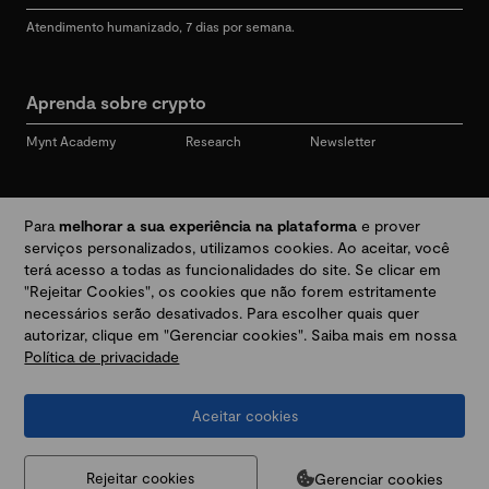
Atendimento humanizado, 7 dias por semana.
Aprenda sobre crypto
Mynt Academy
Research
Newsletter
Redes sociais
Para
melhorar a sua experiência na plataforma
e prover
serviços personalizados, utilizamos cookies. Ao aceitar, você
terá acesso a todas as funcionalidades do site. Se clicar em
"Rejeitar Cookies", os cookies que não forem estritamente
Desbloqueie seu mundo crypto
necessários serão desativados. Para escolher quais quer
autorizar, clique em "Gerenciar cookies". Saiba mais em nossa
Política de privacidade
Baixar app
Aceitar cookies
Termos e Políticas
|
Prevenção a golpes e fraudes
|
Regulamentos
@2026 Mynt
MYNT CRYPTO TECNOLOGIA LTDA
CNPJ 44.364.466/0001-41
Gerenciar cookies
Rejeitar cookies
Av. Brigadeiro Faria Lima, 3447, 9 andar - sala 11 - Itaim Bibi - São Paulo, SP, 04538-133,