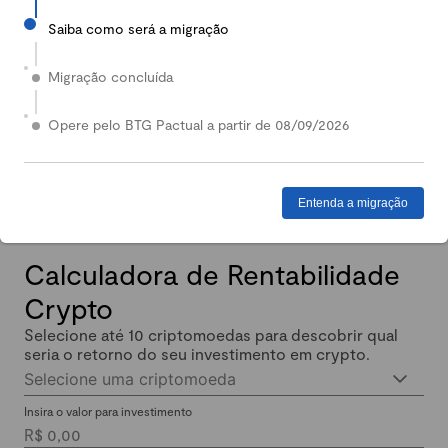
Saiba como será a migração
2024
Em 2024, nossa Carteira Conservadora mais que
Migração concluída
dobrou de valor: quem investiu lucrou até 140%.
Enquanto isso, quem investiu em Renda Fixa lucrou
Opere pelo BTG Pactual a partir de 08/09/2026
menos de 11% no mesmo período.
Entenda a migração
Calculadora de Rentabilidade
Crypto
Selecione até 10 criptomoedas para descobrir qual
seria o retorno do seu investimento em crypto.
Selecione uma criptomoeda
Insira o valor para investimento