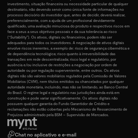
investimento, situação financeira ou necessidade particular de qualquer
destinatário, não devendo servir como única fonte de informações no
processo decisório do investidor que, antes de decidir, deverá realizar,
preferencialmente, com a ajuda de um profissional devidamente
qualificado, uma avaliação minuciosa do produto e respectivos riscos em
face a seus a seus objetivos pessoais e da sua tolerância ao risco
(“Suitability”). Os ativos, digitais ou financeiros, podem não ser
adequados para todos os investidores. A negociação de ativos digitais
envolve riscos inerentes, a exemplo de: risco de segurança cibernética e
de dependência tecnológica; risco quanto à irreversibilidade das
transações em rede descentralizada; risco legal e regulatório, por
ausência e/ou inclusive de restrições a negociação por ordem de
autoridade ou por regulação superveniente, entre outros. Os ativos
digitais não são valores mobiliários regulados pela Comissão de Valores
Mobiliários (CVM), nem títulos emitidos ou chancelados por qualquer
autoridade monetária, incluindo, mas não se limitando, ao Banco Central
do Brasil. O regime legal e regulatório nas jurisdições ainda está em
construção e pode variar significativamente. Os ativos digitais não
possuem qualquer garantia do Fundo Garantidor de Crédito e
reclamações não estão cobertas pelo Mecanismo de Ressarcimento de
Prejuízos administrado pela BSM – Supervisão de Mercados.
Chat no aplicativo e e-mail