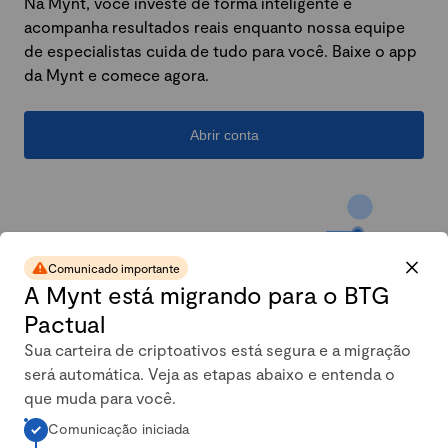
Na Mynt, você investe de forma inteligente e
acompanha resultados reais enquanto nossa equipe
de especialistas cuida de tudo para você. Baixe o app
da Mynt e comece agora.
Abrir conta
Comunicado importante
A Mynt está migrando para o BTG
Pactual
Sua carteira de criptoativos está segura e a migração
será automática. Veja as etapas abaixo e entenda o
A carteira conservadora da
que muda para você.
Comunicação iniciada
Mynt mais que dobrou em