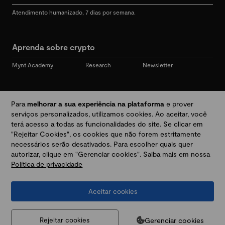
Atendimento humanizado, 7 dias por semana.
Aprenda sobre crypto
Mynt Academy
Research
Newsletter
Redes sociais
Para
melhorar a sua experiência na plataforma
e prover
serviços personalizados, utilizamos cookies. Ao aceitar, você
terá acesso a todas as funcionalidades do site. Se clicar em
"Rejeitar Cookies", os cookies que não forem estritamente
Desbloqueie seu mundo crypto
necessários serão desativados. Para escolher quais quer
autorizar, clique em "Gerenciar cookies". Saiba mais em nossa
Política de privacidade
Baixar app
Aceitar cookies
Termos e Políticas
|
Prevenção a golpes e fraudes
|
Regulamentos
@2026 Mynt
MYNT CRYPTO TECNOLOGIA LTDA
CNPJ 44.364.466/0001-41
Gerenciar cookies
Rejeitar cookies
Av. Brigadeiro Faria Lima, 3447, 9 andar - sala 11 - Itaim Bibi - São Paulo, SP, 04538-133,