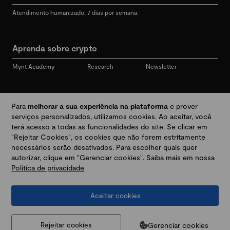
Atendimento humanizado, 7 dias por semana.
Aprenda sobre crypto
Mynt Academy
Research
Newsletter
Redes sociais
Para
melhorar a sua experiência na plataforma
e prover
serviços personalizados, utilizamos cookies. Ao aceitar, você
terá acesso a todas as funcionalidades do site. Se clicar em
"Rejeitar Cookies", os cookies que não forem estritamente
Desbloqueie seu mundo crypto
necessários serão desativados. Para escolher quais quer
autorizar, clique em "Gerenciar cookies". Saiba mais em nossa
Política de privacidade
Baixar app
Aceitar cookies
Termos e Políticas
|
Prevenção a golpes e fraudes
|
Regulamentos
@2026 Mynt
MYNT CRYPTO TECNOLOGIA LTDA
CNPJ 44.364.466/0001-41
Gerenciar cookies
Rejeitar cookies
Av. Brigadeiro Faria Lima, 3447, 9 andar - sala 11 - Itaim Bibi - São Paulo, SP, 04538-133,