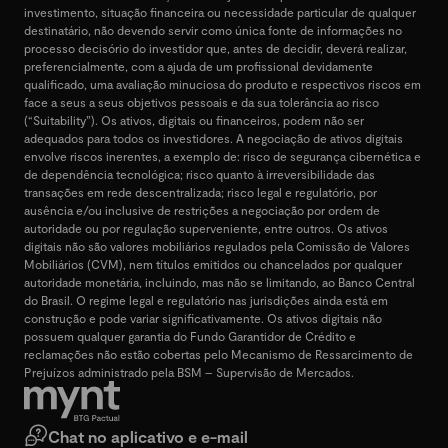
investimento, situação financeira ou necessidade particular de qualquer
destinatário, não devendo servir como única fonte de informações no
processo decisório do investidor que, antes de decidir, deverá realizar,
preferencialmente, com a ajuda de um profissional devidamente
qualificado, uma avaliação minuciosa do produto e respectivos riscos em
face a seus a seus objetivos pessoais e da sua tolerância ao risco
(“Suitability”). Os ativos, digitais ou financeiros, podem não ser
adequados para todos os investidores. A negociação de ativos digitais
envolve riscos inerentes, a exemplo de: risco de segurança cibernética e
de dependência tecnológica; risco quanto à irreversibilidade das
transações em rede descentralizada; risco legal e regulatório, por
ausência e/ou inclusive de restrições a negociação por ordem de
autoridade ou por regulação superveniente, entre outros. Os ativos
digitais não são valores mobiliários regulados pela Comissão de Valores
Mobiliários (CVM), nem títulos emitidos ou chancelados por qualquer
autoridade monetária, incluindo, mas não se limitando, ao Banco Central
do Brasil. O regime legal e regulatório nas jurisdições ainda está em
construção e pode variar significativamente. Os ativos digitais não
possuem qualquer garantia do Fundo Garantidor de Crédito e
reclamações não estão cobertas pelo Mecanismo de Ressarcimento de
Prejuízos administrado pela BSM – Supervisão de Mercados.
Chat no aplicativo e e-mail