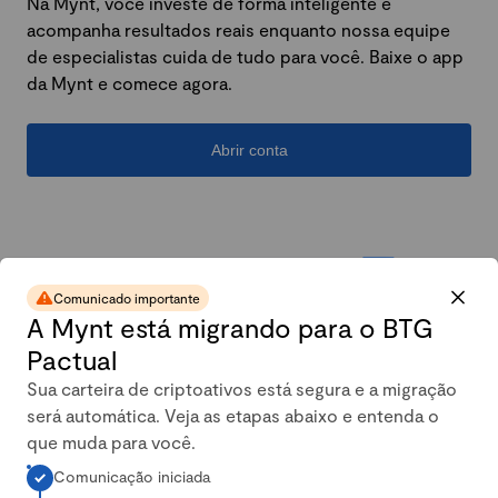
Na Mynt, você investe de forma inteligente e
acompanha resultados reais enquanto nossa equipe
de especialistas cuida de tudo para você. Baixe o app
da Mynt e comece agora.
Abrir conta
Comunicado importante
A Mynt está migrando para o BTG
Pactual
Sua carteira de criptoativos está segura e a migração
será automática. Veja as etapas abaixo e entenda o
A carteira conservadora da
que muda para você.
Comunicação iniciada
Mynt mais que dobrou em