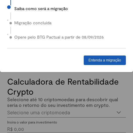
Saiba como será a migração
2024
Em 2024, nossa Carteira Conservadora mais que
Migração concluída
dobrou de valor: quem investiu lucrou até 140%.
Enquanto isso, quem investiu em Renda Fixa lucrou
Opere pelo BTG Pactual a partir de 08/09/2026
menos de 11% no mesmo período.
Entenda a migração
Calculadora de Rentabilidade
Crypto
Selecione até 10 criptomoedas para descobrir qual
seria o retorno do seu investimento em crypto.
Selecione uma criptomoeda
Insira o valor para investimento