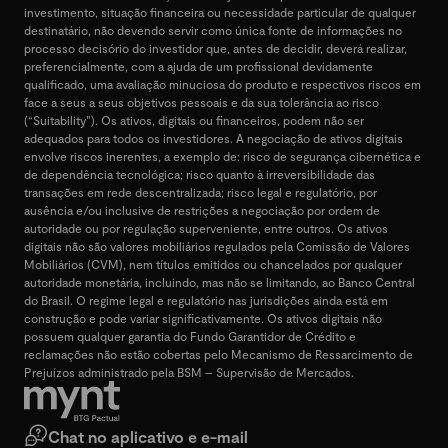
investimento, situação financeira ou necessidade particular de qualquer
destinatário, não devendo servir como única fonte de informações no
processo decisório do investidor que, antes de decidir, deverá realizar,
preferencialmente, com a ajuda de um profissional devidamente
qualificado, uma avaliação minuciosa do produto e respectivos riscos em
face a seus a seus objetivos pessoais e da sua tolerância ao risco
(“Suitability”). Os ativos, digitais ou financeiros, podem não ser
adequados para todos os investidores. A negociação de ativos digitais
envolve riscos inerentes, a exemplo de: risco de segurança cibernética e
de dependência tecnológica; risco quanto à irreversibilidade das
transações em rede descentralizada; risco legal e regulatório, por
ausência e/ou inclusive de restrições a negociação por ordem de
autoridade ou por regulação superveniente, entre outros. Os ativos
digitais não são valores mobiliários regulados pela Comissão de Valores
Mobiliários (CVM), nem títulos emitidos ou chancelados por qualquer
autoridade monetária, incluindo, mas não se limitando, ao Banco Central
do Brasil. O regime legal e regulatório nas jurisdições ainda está em
construção e pode variar significativamente. Os ativos digitais não
possuem qualquer garantia do Fundo Garantidor de Crédito e
reclamações não estão cobertas pelo Mecanismo de Ressarcimento de
Prejuízos administrado pela BSM – Supervisão de Mercados.
Chat no aplicativo e e-mail