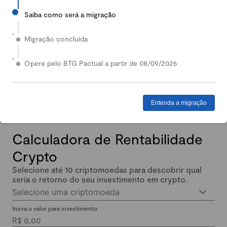
Saiba como será a migração
2024
Em 2024, nossa Carteira Conservadora mais que
Migração concluída
dobrou de valor: quem investiu lucrou até 140%.
Enquanto isso, quem investiu em Renda Fixa lucrou
Opere pelo BTG Pactual a partir de 08/09/2026
menos de 11% no mesmo período.
Entenda a migração
Calculadora de Rentabilidade
Crypto
Selecione até 10 criptomoedas para descobrir qual
seria o retorno do seu investimento em crypto.
Selecione uma criptomoeda
Insira o valor para investimento