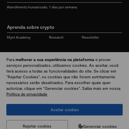
Atendimento humanizado, 7 dias por semana.
Aprenda sobre crypto
Mynt Academy
Research
Newsletter
Redes sociais
Para
melhorar a sua experiência na plataforma
e prover
serviços personalizados, utilizamos cookies. Ao aceitar, você
terá acesso a todas as funcionalidades do site. Se clicar em
"Rejeitar Cookies", os cookies que não forem estritamente
Desbloqueie seu mundo crypto
necessários serão desativados. Para escolher quais quer
autorizar, clique em "Gerenciar cookies". Saiba mais em nossa
Política de privacidade
Baixar app
Aceitar cookies
Termos e Políticas
|
Prevenção a golpes e fraudes
|
Regulamentos
@2026 Mynt
MYNT CRYPTO TECNOLOGIA LTDA
CNPJ 44.364.466/0001-41
Gerenciar cookies
Rejeitar cookies
Av. Brigadeiro Faria Lima, 3447, 9 andar - sala 11 - Itaim Bibi - São Paulo, SP, 04538-133,