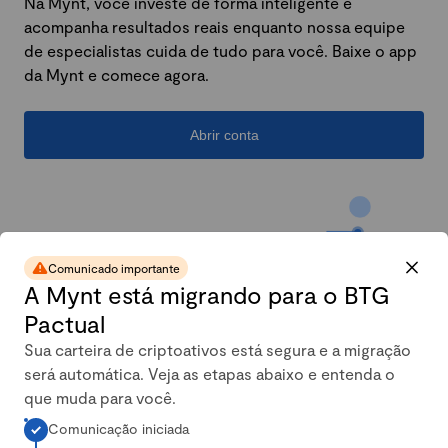
Na Mynt, você investe de forma inteligente e
acompanha resultados reais enquanto nossa equipe
de especialistas cuida de tudo para você. Baixe o app
da Mynt e comece agora.
Abrir conta
Comunicado importante
A Mynt está migrando para o BTG
Pactual
Sua carteira de criptoativos está segura e a migração
será automática. Veja as etapas abaixo e entenda o
A carteira conservadora da
que muda para você.
Comunicação iniciada
Mynt mais que dobrou em