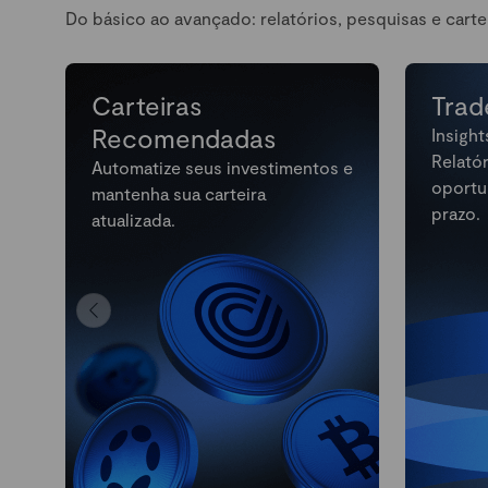
Do básico ao avançado: relatórios, pesquisas e carte
Carteiras
Trad
Recomendadas
Insight
Relató
Automatize seus investimentos e
oportu
mantenha sua carteira
prazo.
atualizada.