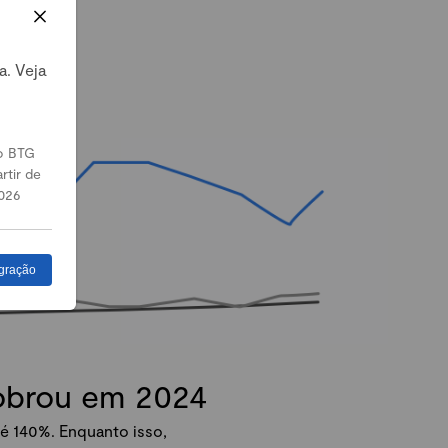
a. Veja
o BTG
rtir de
026
gração
dobrou em 2024
é 140%. Enquanto isso,