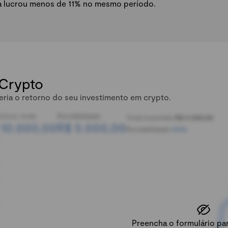
a lucrou menos de 11% no mesmo período.
 Crypto
eria o retorno do seu investimento em crypto.
mônio total:
Rentabilidade:
Total investido:
R$ 5.000,00
 10.000,00
R$ 5.000,00
Rentabilidade:
100%
Preencha o formulário para