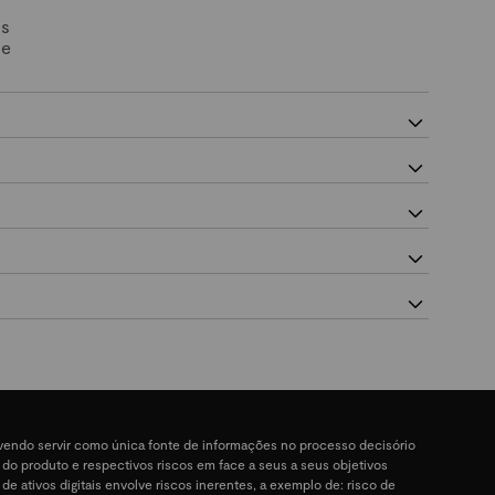
Os
 e
devendo servir como única fonte de informações no processo decisório
a do produto e respectivos riscos em face a seus a seus objetivos
 de ativos digitais envolve riscos inerentes, a exemplo de: risco de