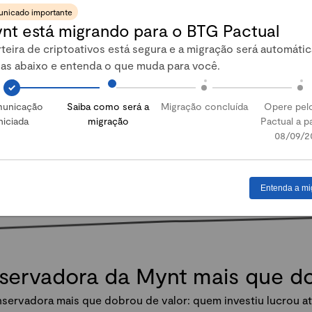
nicado importante
nt está migrando para o BTG Pactual
Abrir conta
teira de criptoativos está segura e a migração será automátic
pas abaixo e entenda o que muda para você.
unicação
Saiba como será a
Migração concluída
Opere pel
niciada
migração
Pactual a pa
08/09/2
Entenda a mi
nservadora da Mynt mais que 
servadora mais que dobrou de valor: quem investiu lucrou at