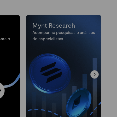
Mynt Research
Acompanhe pesquisas e análises
M
para o
de especialistas.
n