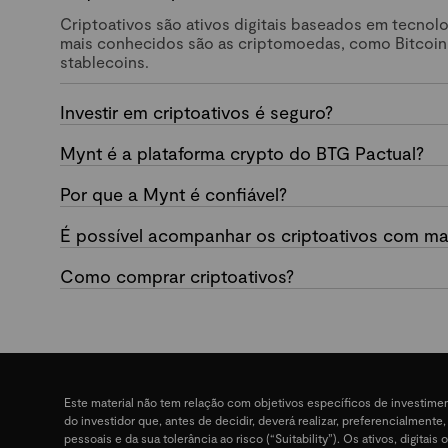
Criptoativos são ativos digitais baseados em tecnol
mais conhecidos são as criptomoedas, como Bitcoin
stablecoins.
Investir em criptoativos é seguro?
Mynt é a plataforma crypto do BTG Pactual?
Por que a Mynt é confiável?
É possível acompanhar os criptoativos com mai
Como comprar criptoativos?
Este material não tem relação com objetivos específicos de investime
do investidor que, antes de decidir, deverá realizar, preferencialment
pessoais e da sua tolerância ao risco (“Suitability”). Os ativos, digit