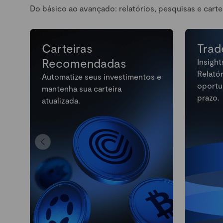
Do básico ao avançado: relatórios, pesquisas e carte
Carteiras
Trad
Recomendadas
Insight
Relató
Automatize seus investimentos e
oportu
mantenha sua carteira
prazo.
atualizada.