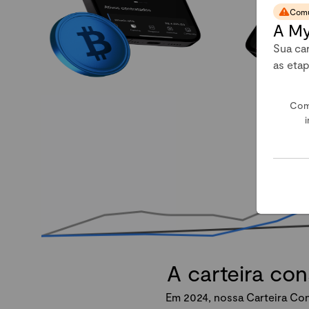
Comu
A My
Sua car
as eta
Com
i
A carteira co
Em 2024, nossa Carteira Con