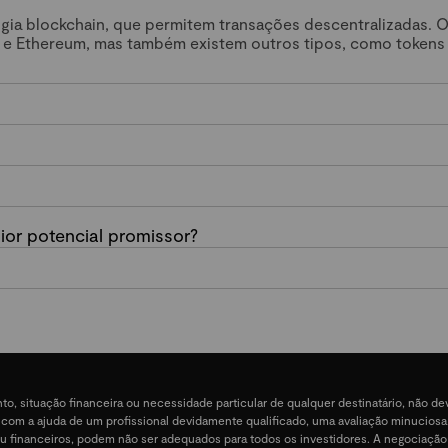
ogia blockchain, que permitem transações descentralizadas. 
 e Ethereum, mas também existem outros tipos, como tokens
or potencial promissor?
nto, situação financeira ou necessidade particular de qualquer destinatário, não 
e, com a ajuda de um profissional devidamente qualificado, uma avaliação minucios
ais ou financeiros, podem não ser adequados para todos os investidores. A negociação