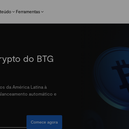
teúdo
Ferramentas
crypto do BTG
os da América Latina à
balanceamento automático e
Comece agora