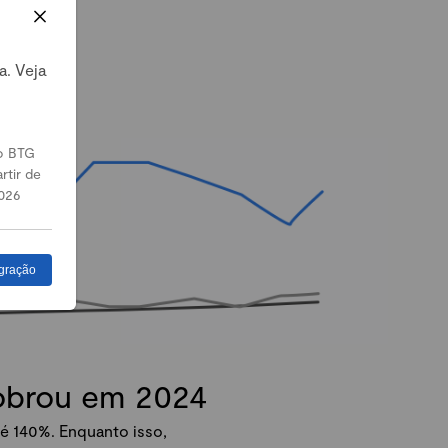
a. Veja
o BTG
rtir de
026
gração
dobrou em 2024
é 140%. Enquanto isso,