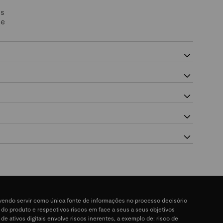
Os
 e
devendo servir como única fonte de informações no processo decisório
a do produto e respectivos riscos em face a seus a seus objetivos
 de ativos digitais envolve riscos inerentes, a exemplo de: risco de