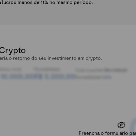
a lucrou menos de 11% no mesmo período.
 Crypto
eria o retorno do seu investimento em crypto.
mônio total:
Rentabilidade:
Total investido:
R$ 5.000,00
 10.000,00
R$ 5.000,00
Rentabilidade:
100%
Preencha o formulário para