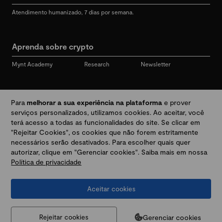
Atendimento humanizado, 7 dias por semana.
Aprenda sobre crypto
Mynt Academy
Research
Newsletter
Redes sociais
Para
melhorar a sua experiência na plataforma
e prover
serviços personalizados, utilizamos cookies. Ao aceitar, você
terá acesso a todas as funcionalidades do site. Se clicar em
"Rejeitar Cookies", os cookies que não forem estritamente
Desbloqueie seu mundo crypto
necessários serão desativados. Para escolher quais quer
autorizar, clique em "Gerenciar cookies". Saiba mais em nossa
Política de privacidade
Baixar app
Aceitar cookies
Termos e Políticas
|
Prevenção a golpes e fraudes
|
Regulamentos
@2026 Mynt
MYNT CRYPTO TECNOLOGIA LTDA
CNPJ 44.364.466/0001-41
Gerenciar cookies
Rejeitar cookies
Av. Brigadeiro Faria Lima, 3447, 9 andar - sala 11 - Itaim Bibi - São Paulo, SP, 04538-133,