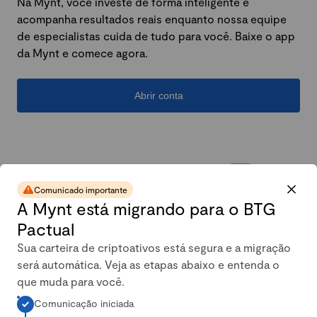
Na Mynt, você investe de forma inteligente e
acompanha resultados reais enquanto nossa equipe
de especialistas cuida de tudo para você. Baixe o app
da Mynt e comece agora.
Abrir conta
Comunicado importante
A Mynt está migrando para o BTG
Pactual
Sua carteira de criptoativos está segura e a migração
será automática. Veja as etapas abaixo e entenda o
A carteira conservadora da
que muda para você.
Comunicação iniciada
Mynt mais que dobrou em