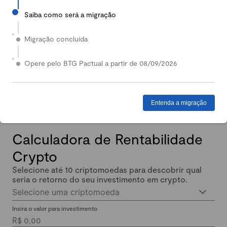
Saiba como será a migração
2024
Em 2024, nossa Carteira Conservadora mais que
Migração concluída
dobrou de valor: quem investiu lucrou até 140%.
Enquanto isso, quem investiu em Renda Fixa lucrou
Opere pelo BTG Pactual a partir de 08/09/2026
menos de 11% no mesmo período.
Entenda a migração
Calculadora de Rentabilidade
Crypto
Selecione até 10 criptomoedas para descobrir qual
seria o retorno do seu investimento em crypto.
Selecione uma criptomoeda
Insira o valor para investimento