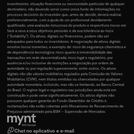
investimento, situação financeira ou necessidade particular de qualquer
destinatário, não devendo servir como única fonte de informações no
processo decisório do investidor que, antes de decidir, deverá realizar,
preferencialmente, com a ajuda de um profissional devidamente
qualificado, uma avaliação minuciosa do produto e respectivos riscos em
face a seus a seus objetivos pessoais e da sua tolerância ao risco
(“Suitability”). Os ativos, digitais ou financeiros, podem não ser
adequados para todos os investidores. A negociação de ativos digitais
envolve riscos inerentes, a exemplo de: risco de segurança cibernética e
de dependência tecnológica; risco quanto à irreversibilidade das
transações em rede descentralizada; risco legal e regulatório, por
ausência e/ou inclusive de restrições a negociação por ordem de
autoridade ou por regulação superveniente, entre outros. Os ativos
digitais não são valores mobiliários regulados pela Comissão de Valores
Mobiliários (CVM), nem títulos emitidos ou chancelados por qualquer
autoridade monetária, incluindo, mas não se limitando, ao Banco Central
do Brasil. O regime legal e regulatório nas jurisdições ainda está em
construção e pode variar significativamente. Os ativos digitais não
possuem qualquer garantia do Fundo Garantidor de Crédito e
reclamações não estão cobertas pelo Mecanismo de Ressarcimento de
Prejuízos administrado pela BSM – Supervisão de Mercados.
Chat no aplicativo e e-mail