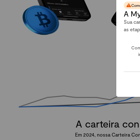
Comu
A My
Sua car
as eta
Com
i
A carteira co
Em 2024, nossa Carteira Con