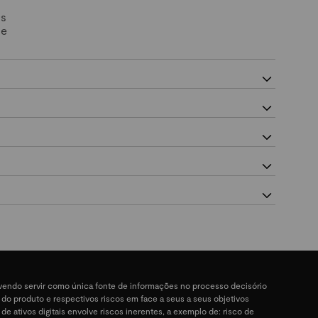
Os
 e
devendo servir como única fonte de informações no processo decisório
a do produto e respectivos riscos em face a seus a seus objetivos
 de ativos digitais envolve riscos inerentes, a exemplo de: risco de