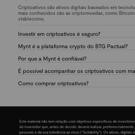
Criptoativos são ativos digitais baseados em tecnol
mais conhecidos são as criptomoedas, como Bitcoin
stablecoins.
Investir em criptoativos é seguro?
Mynt é a plataforma crypto do BTG Pactual?
Por que a Mynt é confiável?
É possível acompanhar os criptoativos com mai
Como comprar criptoativos?
Este material não tem relação com objetivos específicos de investime
do investidor que, antes de decidir, deverá realizar, preferencialment
pessoais e da sua tolerância ao risco (“Suitability”). Os ativos, digit