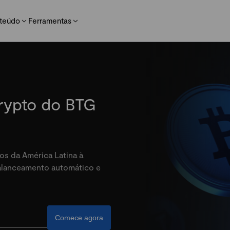
teúdo
Ferramentas
crypto do BTG
os da América Latina à
balanceamento automático e
Comece agora