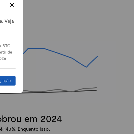
a. Veja
o BTG
rtir de
026
gração
dobrou em 2024
é 140%. Enquanto isso,