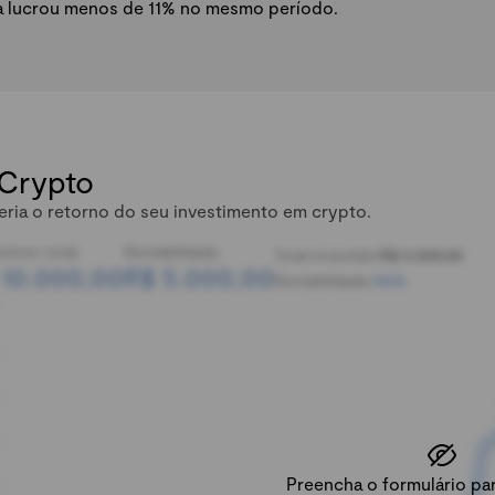
a lucrou menos de 11% no mesmo período.
 Crypto
eria o retorno do seu investimento em crypto.
mônio total:
Rentabilidade:
Total investido:
R$ 5.000,00
 10.000,00
R$ 5.000,00
Rentabilidade:
100%
Preencha o formulário para