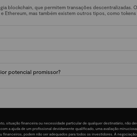
ogia blockchain, que permitem transações descentralizadas. 
 e Ethereum, mas também existem outros tipos, como tokens
or potencial promissor?
nto, situação financeira ou necessidade particular de qualquer destinatário, não 
e, com a ajuda de um profissional devidamente qualificado, uma avaliação minucios
ais ou financeiros, podem não ser adequados para todos os investidores. A negociação