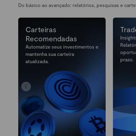
Do básico ao avançado: relatórios, pesquisas e carte
Carteiras
Trad
Recomendadas
Insight
Relató
Automatize seus investimentos e
oportu
mantenha sua carteira
prazo.
atualizada.