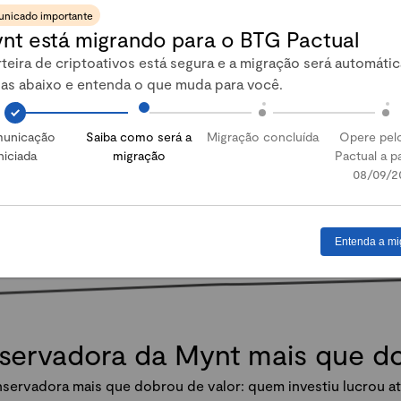
nicado importante
nt está migrando para o BTG Pactual
Abrir conta
teira de criptoativos está segura e a migração será automátic
pas abaixo e entenda o que muda para você.
unicação
Saiba como será a
Migração concluída
Opere pel
niciada
migração
Pactual a pa
08/09/2
Entenda a mi
nservadora da Mynt mais que 
servadora mais que dobrou de valor: quem investiu lucrou at