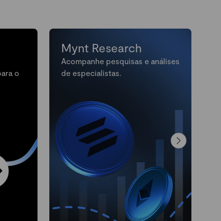
Mynt Research
Acompanhe pesquisas e análises
M
para o
de especialistas.
n