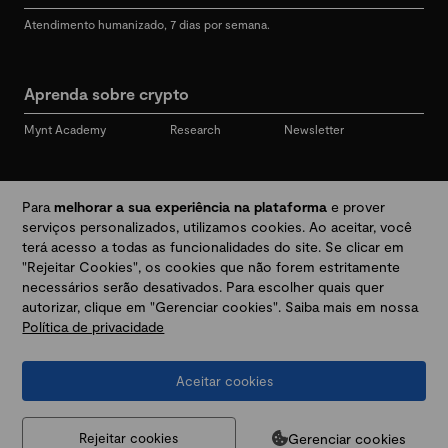
Atendimento humanizado, 7 dias por semana.
Aprenda sobre crypto
Mynt Academy
Research
Newsletter
Redes sociais
Para
melhorar a sua experiência na plataforma
e prover
serviços personalizados, utilizamos cookies. Ao aceitar, você
terá acesso a todas as funcionalidades do site. Se clicar em
"Rejeitar Cookies", os cookies que não forem estritamente
Desbloqueie seu mundo crypto
necessários serão desativados. Para escolher quais quer
autorizar, clique em "Gerenciar cookies". Saiba mais em nossa
Política de privacidade
Baixar app
Aceitar cookies
Termos e Políticas
|
Prevenção a golpes e fraudes
|
Regulamentos
@2026 Mynt
MYNT CRYPTO TECNOLOGIA LTDA
CNPJ 44.364.466/0001-41
Gerenciar cookies
Rejeitar cookies
Av. Brigadeiro Faria Lima, 3447, 9 andar - sala 11 - Itaim Bibi - São Paulo, SP, 04538-133,