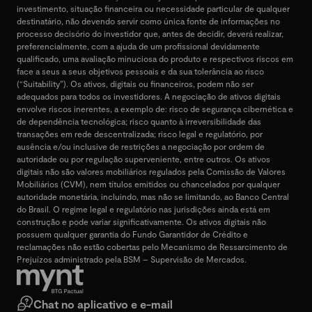
investimento, situação financeira ou necessidade particular de qualquer
destinatário, não devendo servir como única fonte de informações no
processo decisório do investidor que, antes de decidir, deverá realizar,
preferencialmente, com a ajuda de um profissional devidamente
qualificado, uma avaliação minuciosa do produto e respectivos riscos em
face a seus a seus objetivos pessoais e da sua tolerância ao risco
(“Suitability”). Os ativos, digitais ou financeiros, podem não ser
adequados para todos os investidores. A negociação de ativos digitais
envolve riscos inerentes, a exemplo de: risco de segurança cibernética e
de dependência tecnológica; risco quanto à irreversibilidade das
transações em rede descentralizada; risco legal e regulatório, por
ausência e/ou inclusive de restrições a negociação por ordem de
autoridade ou por regulação superveniente, entre outros. Os ativos
digitais não são valores mobiliários regulados pela Comissão de Valores
Mobiliários (CVM), nem títulos emitidos ou chancelados por qualquer
autoridade monetária, incluindo, mas não se limitando, ao Banco Central
do Brasil. O regime legal e regulatório nas jurisdições ainda está em
construção e pode variar significativamente. Os ativos digitais não
possuem qualquer garantia do Fundo Garantidor de Crédito e
reclamações não estão cobertas pelo Mecanismo de Ressarcimento de
Prejuízos administrado pela BSM – Supervisão de Mercados.
Chat no aplicativo e e-mail