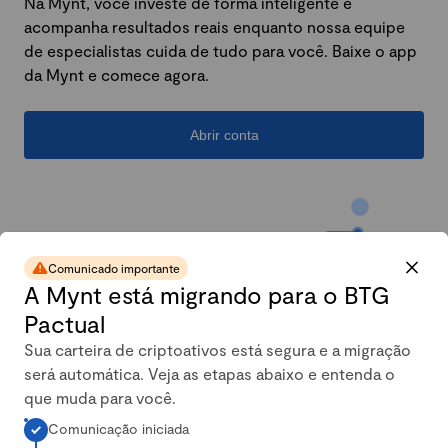
Na Mynt, você investe de forma inteligente e
acompanha resultados reais enquanto nossa equipe
de especialistas cuida de tudo para você. Baixe o app
da Mynt e comece agora.
Abrir conta
Comunicado importante
A Mynt está migrando para o BTG
Pactual
Sua carteira de criptoativos está segura e a migração
será automática. Veja as etapas abaixo e entenda o
A carteira conservadora da
que muda para você.
Comunicação iniciada
Mynt mais que dobrou em