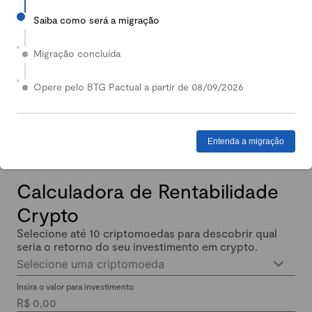
Saiba como será a migração
2024
Em 2024, nossa Carteira Conservadora mais que
Migração concluída
dobrou de valor: quem investiu lucrou até 140%.
Enquanto isso, quem investiu em Renda Fixa lucrou
Opere pelo BTG Pactual a partir de 08/09/2026
menos de 11% no mesmo período.
Entenda a migração
Calculadora de Rentabilidade
Crypto
Selecione até 10 criptomoedas para descobrir qual
seria o retorno do seu investimento em crypto.
Selecione uma criptomoeda
Insira o valor para investimento