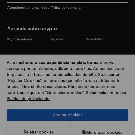
Atendimento humanizado, 7 dias por semana.
Aprenda sobre crypto
Mynt Academy
Research
Newsletter
Redes sociais
Para
melhorar a sua experiência na plataforma
e prover
serviços personalizados, utilizamos cookies. Ao aceitar, você
terá acesso a todas as funcionalidades do site. Se clicar em
"Rejeitar Cookies", os cookies que não forem estritamente
Desbloqueie seu mundo crypto
necessários serão desativados. Para escolher quais quer
autorizar, clique em "Gerenciar cookies". Saiba mais em nossa
Política de privacidade
Baixar app
Aceitar cookies
Termos e Políticas
|
Prevenção a golpes e fraudes
|
Regulamentos
@2026 Mynt
MYNT CRYPTO TECNOLOGIA LTDA
CNPJ 44.364.466/0001-41
Gerenciar cookies
Rejeitar cookies
Av. Brigadeiro Faria Lima, 3447, 9 andar - sala 11 - Itaim Bibi - São Paulo, SP, 04538-133,