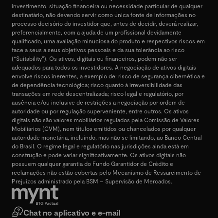
investimento, situação financeira ou necessidade particular de qualquer
destinatário, não devendo servir como única fonte de informações no
processo decisório do investidor que, antes de decidir, deverá realizar,
preferencialmente, com a ajuda de um profissional devidamente
qualificado, uma avaliação minuciosa do produto e respectivos riscos em
face a seus a seus objetivos pessoais e da sua tolerância ao risco
(“Suitability”). Os ativos, digitais ou financeiros, podem não ser
adequados para todos os investidores. A negociação de ativos digitais
envolve riscos inerentes, a exemplo de: risco de segurança cibernética e
de dependência tecnológica; risco quanto à irreversibilidade das
transações em rede descentralizada; risco legal e regulatório, por
ausência e/ou inclusive de restrições a negociação por ordem de
autoridade ou por regulação superveniente, entre outros. Os ativos
digitais não são valores mobiliários regulados pela Comissão de Valores
Mobiliários (CVM), nem títulos emitidos ou chancelados por qualquer
autoridade monetária, incluindo, mas não se limitando, ao Banco Central
do Brasil. O regime legal e regulatório nas jurisdições ainda está em
construção e pode variar significativamente. Os ativos digitais não
possuem qualquer garantia do Fundo Garantidor de Crédito e
reclamações não estão cobertas pelo Mecanismo de Ressarcimento de
Prejuízos administrado pela BSM – Supervisão de Mercados.
Chat no aplicativo e e-mail