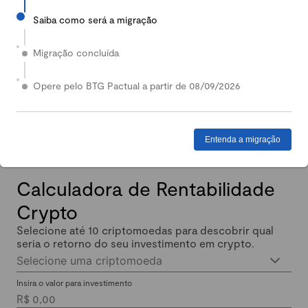
Saiba como será a migração
2024
Em 2024, nossa Carteira Conservadora mais que
Migração concluída
dobrou de valor: quem investiu lucrou até 140%.
Enquanto isso, quem investiu em Renda Fixa lucrou
Opere pelo BTG Pactual a partir de 08/09/2026
menos de 11% no mesmo período.
Entenda a migração
Calculadora de Rentabilidade
Crypto
Selecione até 10 criptomoedas para descobrir qual
seria o retorno do seu investimento em crypto.
Selecione uma criptomoeda
Insira o valor para investimento