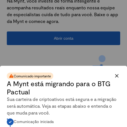
Na Mynt, você investe de forma inteligente e
acompanha resultados reais enquanto nossa equipe
de especialistas cuida de tudo para você. Baixe o app
da Mynt e comece agora.
Abrir conta
Comunicado importante
A Mynt está migrando para o BTG
Pactual
Sua carteira de criptoativos está segura e a migração
será automática. Veja as etapas abaixo e entenda o
A carteira conservadora da
que muda para você.
Comunicação iniciada
Mynt mais que dobrou em