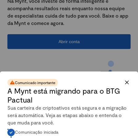
Na Mynt, você investe de forma inteligente e
acompanha resultados reais enquanto nossa equipe
de especialistas cuida de tudo para você. Baixe o app
da Mynt e comece agora.
Abrir conta
Comunicado importante
A Mynt está migrando para o BTG
Pactual
Sua carteira de criptoativos está segura e a migração
será automática. Veja as etapas abaixo e entenda o
A carteira conservadora da
que muda para você.
Comunicação iniciada
Mynt mais que dobrou em