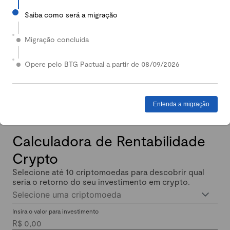
Saiba como será a migração
2024
Em 2024, nossa Carteira Conservadora mais que
Migração concluída
dobrou de valor: quem investiu lucrou até 140%.
Enquanto isso, quem investiu em Renda Fixa lucrou
Opere pelo BTG Pactual a partir de 08/09/2026
menos de 11% no mesmo período.
Entenda a migração
Calculadora de Rentabilidade
Crypto
Selecione até 10 criptomoedas para descobrir qual
seria o retorno do seu investimento em crypto.
Selecione uma criptomoeda
Insira o valor para investimento