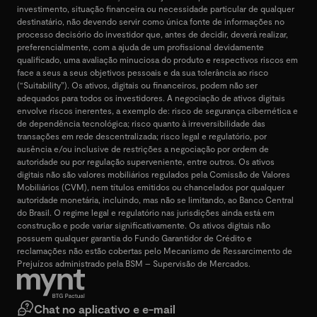
investimento, situação financeira ou necessidade particular de qualquer
destinatário, não devendo servir como única fonte de informações no
processo decisório do investidor que, antes de decidir, deverá realizar,
preferencialmente, com a ajuda de um profissional devidamente
qualificado, uma avaliação minuciosa do produto e respectivos riscos em
face a seus a seus objetivos pessoais e da sua tolerância ao risco
(“Suitability”). Os ativos, digitais ou financeiros, podem não ser
adequados para todos os investidores. A negociação de ativos digitais
envolve riscos inerentes, a exemplo de: risco de segurança cibernética e
de dependência tecnológica; risco quanto à irreversibilidade das
transações em rede descentralizada; risco legal e regulatório, por
ausência e/ou inclusive de restrições a negociação por ordem de
autoridade ou por regulação superveniente, entre outros. Os ativos
digitais não são valores mobiliários regulados pela Comissão de Valores
Mobiliários (CVM), nem títulos emitidos ou chancelados por qualquer
autoridade monetária, incluindo, mas não se limitando, ao Banco Central
do Brasil. O regime legal e regulatório nas jurisdições ainda está em
construção e pode variar significativamente. Os ativos digitais não
possuem qualquer garantia do Fundo Garantidor de Crédito e
reclamações não estão cobertas pelo Mecanismo de Ressarcimento de
Prejuízos administrado pela BSM – Supervisão de Mercados.
Chat no aplicativo e e-mail