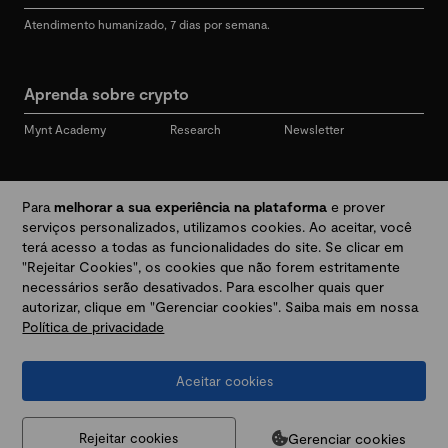
Atendimento humanizado, 7 dias por semana.
Aprenda sobre crypto
Mynt Academy
Research
Newsletter
Redes sociais
Para
melhorar a sua experiência na plataforma
e prover
serviços personalizados, utilizamos cookies. Ao aceitar, você
terá acesso a todas as funcionalidades do site. Se clicar em
"Rejeitar Cookies", os cookies que não forem estritamente
Desbloqueie seu mundo crypto
necessários serão desativados. Para escolher quais quer
autorizar, clique em "Gerenciar cookies". Saiba mais em nossa
Política de privacidade
Baixar app
Aceitar cookies
Termos e Políticas
|
Prevenção a golpes e fraudes
|
Regulamentos
@2026 Mynt
MYNT CRYPTO TECNOLOGIA LTDA
CNPJ 44.364.466/0001-41
Gerenciar cookies
Rejeitar cookies
Av. Brigadeiro Faria Lima, 3447, 9 andar - sala 11 - Itaim Bibi - São Paulo, SP, 04538-133,