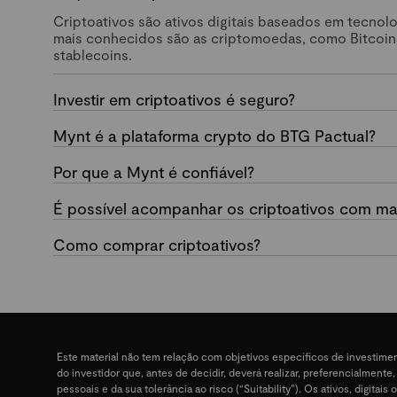
Criptoativos são ativos digitais baseados em tecnol
mais conhecidos são as criptomoedas, como Bitcoin
stablecoins.
Investir em criptoativos é seguro?
Mynt é a plataforma crypto do BTG Pactual?
Por que a Mynt é confiável?
É possível acompanhar os criptoativos com mai
Como comprar criptoativos?
Este material não tem relação com objetivos específicos de investime
do investidor que, antes de decidir, deverá realizar, preferencialment
pessoais e da sua tolerância ao risco (“Suitability”). Os ativos, digit