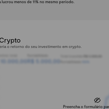
a lucrou menos de 11% no mesmo período.
 Crypto
eria o retorno do seu investimento em crypto.
mônio total:
Rentabilidade:
Total investido:
R$ 5.000,00
 10.000,00
R$ 5.000,00
Rentabilidade:
100%
Preencha o formulário para