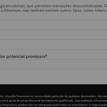
ogia blockchain, que permitem transações descentralizadas. 
 e Ethereum, mas também existem outros tipos, como tokens
or potencial promissor?
nto, situação financeira ou necessidade particular de qualquer destinatário, não 
e, com a ajuda de um profissional devidamente qualificado, uma avaliação minucios
ais ou financeiros, podem não ser adequados para todos os investidores. A negociação