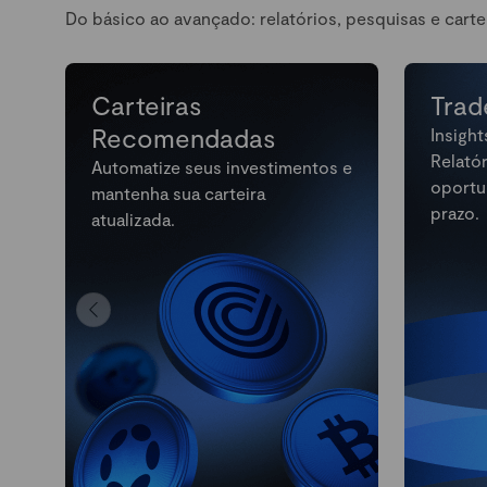
Do básico ao avançado: relatórios, pesquisas e carte
Carteiras
Trad
Recomendadas
Insight
Relató
Automatize seus investimentos e
oportu
mantenha sua carteira
prazo.
atualizada.