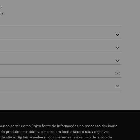
Os
 e
devendo servir como única fonte de informações no processo decisório
a do produto e respectivos riscos em face a seus a seus objetivos
 de ativos digitais envolve riscos inerentes, a exemplo de: risco de