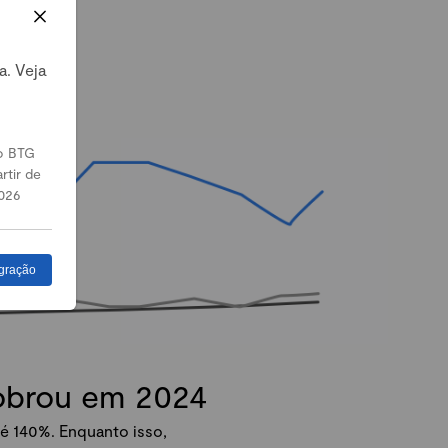
a. Veja
o BTG
rtir de
026
gração
dobrou em 2024
é 140%. Enquanto isso,