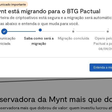
nicado importante
nt está migrando para o BTG Pactual
Abrir conta
teira de criptoativos está segura e a migração será automátic
pas abaixo e entenda o que muda para você.
unicação
Saiba como será a
Migração concluída
Opere pel
niciada
migração
Pactual a pa
08/09/2
Entenda a mi
nservadora da Mynt mais que 
servadora mais que dobrou de valor: quem investiu lucrou at