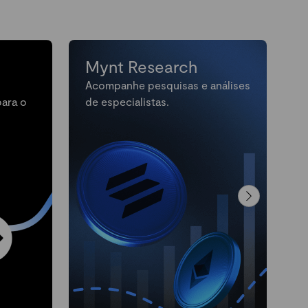
Mynt Research
Acompanhe pesquisas e análises
M
para o
de especialistas.
n