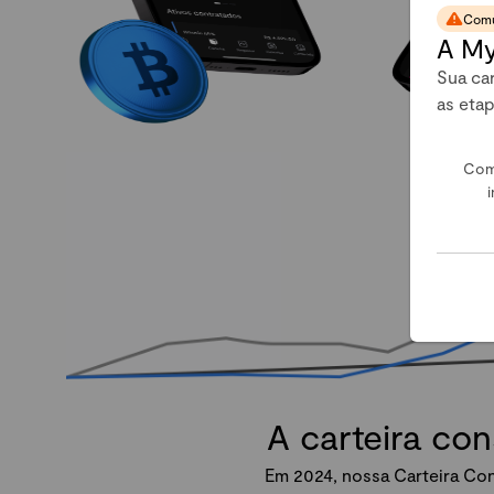
Comu
A My
Sua car
as eta
Com
i
A carteira co
Em 2024, nossa Carteira Con