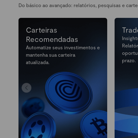
Do básico ao avançado: relatórios, pesquisas e carte
Carteiras
Trad
Recomendadas
Insight
Relató
Automatize seus investimentos e
oportu
mantenha sua carteira
prazo.
atualizada.