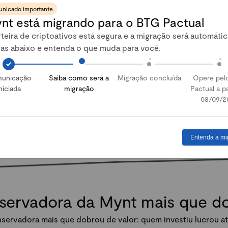
nicado importante
nt está migrando para o BTG Pactual
Abrir conta
teira de criptoativos está segura e a migração será automátic
pas abaixo e entenda o que muda para você.
unicação
Saiba como será a
Migração concluída
Opere pel
niciada
migração
Pactual a pa
08/09/2
Entenda a mi
nservadora da Mynt mais que 
servadora mais que dobrou de valor: quem investiu lucrou at