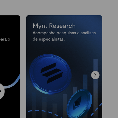
Mynt Research
Acompanhe pesquisas e análises
M
para o
de especialistas.
n