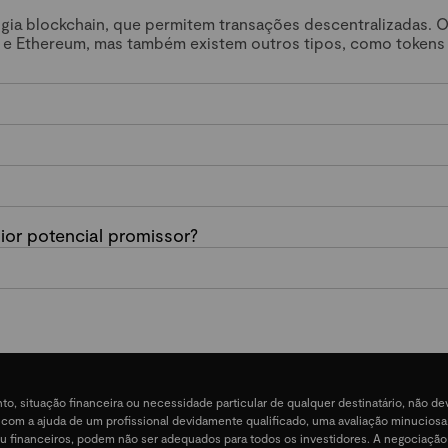
ogia blockchain, que permitem transações descentralizadas. 
 e Ethereum, mas também existem outros tipos, como tokens
or potencial promissor?
nto, situação financeira ou necessidade particular de qualquer destinatário, não 
e, com a ajuda de um profissional devidamente qualificado, uma avaliação minucios
ais ou financeiros, podem não ser adequados para todos os investidores. A negociação