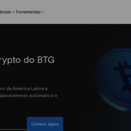
teúdo
Ferramentas
crypto do BTG
os da América Latina à
balanceamento automático e
Comece agora