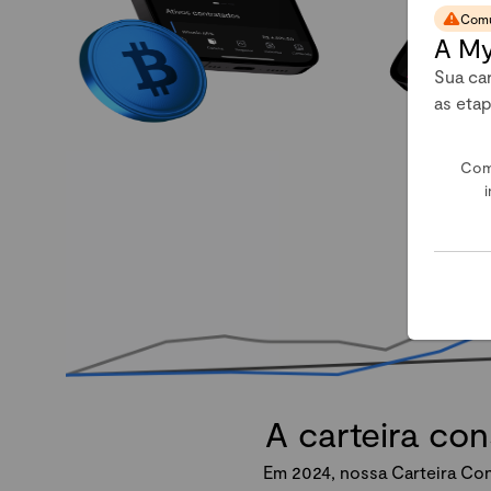
Comu
A My
Sua car
as eta
Com
i
A carteira co
Em 2024, nossa Carteira Con