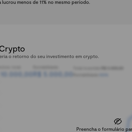
a lucrou menos de 11% no mesmo período.
 Crypto
eria o retorno do seu investimento em crypto.
mônio total:
Rentabilidade:
Total investido:
R$ 5.000,00
 10.000,00
R$ 5.000,00
Rentabilidade:
100%
Preencha o formulário para