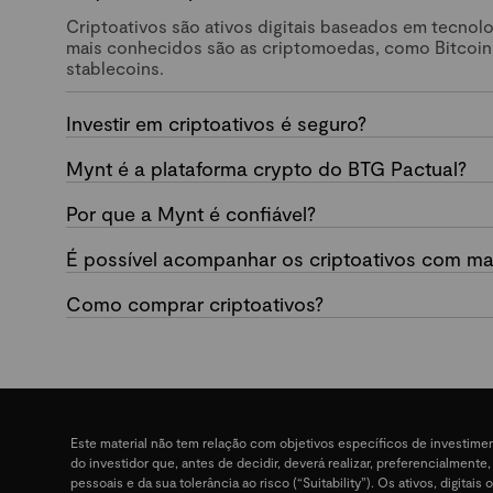
Criptoativos são ativos digitais baseados em tecnol
mais conhecidos são as criptomoedas, como Bitcoin
stablecoins.
Investir em criptoativos é seguro?
Mynt é a plataforma crypto do BTG Pactual?
Por que a Mynt é confiável?
É possível acompanhar os criptoativos com mai
Como comprar criptoativos?
Este material não tem relação com objetivos específicos de investime
do investidor que, antes de decidir, deverá realizar, preferencialment
pessoais e da sua tolerância ao risco (“Suitability”). Os ativos, digit