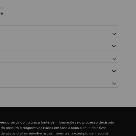
Os
 e
devendo servir como única fonte de informações no processo decisório
a do produto e respectivos riscos em face a seus a seus objetivos
 de ativos digitais envolve riscos inerentes, a exemplo de: risco de