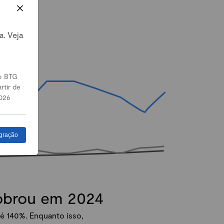
a. Veja
o BTG
rtir de
026
gração
dobrou em 2024
é 140%. Enquanto isso,