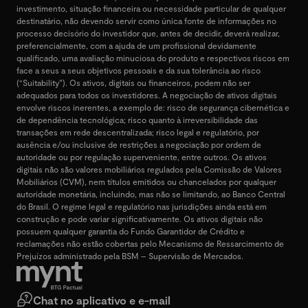
investimento, situação financeira ou necessidade particular de qualquer
destinatário, não devendo servir como única fonte de informações no
processo decisório do investidor que, antes de decidir, deverá realizar,
preferencialmente, com a ajuda de um profissional devidamente
qualificado, uma avaliação minuciosa do produto e respectivos riscos em
face a seus a seus objetivos pessoais e da sua tolerância ao risco
(“Suitability”). Os ativos, digitais ou financeiros, podem não ser
adequados para todos os investidores. A negociação de ativos digitais
envolve riscos inerentes, a exemplo de: risco de segurança cibernética e
de dependência tecnológica; risco quanto à irreversibilidade das
transações em rede descentralizada; risco legal e regulatório, por
ausência e/ou inclusive de restrições a negociação por ordem de
autoridade ou por regulação superveniente, entre outros. Os ativos
digitais não são valores mobiliários regulados pela Comissão de Valores
Mobiliários (CVM), nem títulos emitidos ou chancelados por qualquer
autoridade monetária, incluindo, mas não se limitando, ao Banco Central
do Brasil. O regime legal e regulatório nas jurisdições ainda está em
construção e pode variar significativamente. Os ativos digitais não
possuem qualquer garantia do Fundo Garantidor de Crédito e
reclamações não estão cobertas pelo Mecanismo de Ressarcimento de
Prejuízos administrado pela BSM – Supervisão de Mercados.
Chat no aplicativo e e-mail