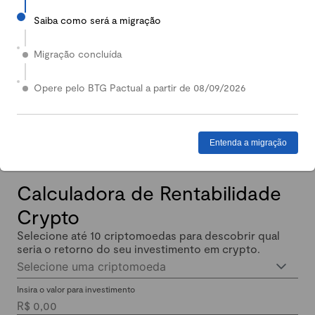
Saiba como será a migração
2024
Em 2024, nossa Carteira Conservadora mais que
Migração concluída
dobrou de valor: quem investiu lucrou até 140%.
Enquanto isso, quem investiu em Renda Fixa lucrou
Opere pelo BTG Pactual a partir de 08/09/2026
menos de 11% no mesmo período.
Entenda a migração
Calculadora de Rentabilidade
Crypto
Selecione até 10 criptomoedas para descobrir qual
seria o retorno do seu investimento em crypto.
Selecione uma criptomoeda
Insira o valor para investimento