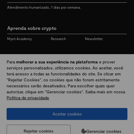
Atendimento humanizado, 7 dias por semana.
Aprenda sobre crypto
Mynt Academy
Research
Newsletter
Redes sociais
Para
melhorar a sua experiência na plataforma
e prover
serviços personalizados, utilizamos cookies. Ao aceitar, você
terá acesso a todas as funcionalidades do site. Se clicar em
"Rejeitar Cookies", os cookies que não forem estritamente
Desbloqueie seu mundo crypto
necessários serão desativados. Para escolher quais quer
autorizar, clique em "Gerenciar cookies". Saiba mais em nossa
Política de privacidade
Baixar app
Aceitar cookies
Termos e Políticas
|
Prevenção a golpes e fraudes
|
Regulamentos
@2026 Mynt
MYNT CRYPTO TECNOLOGIA LTDA
CNPJ 44.364.466/0001-41
Gerenciar cookies
Rejeitar cookies
Av. Brigadeiro Faria Lima, 3447, 9 andar - sala 11 - Itaim Bibi - São Paulo, SP, 04538-133,