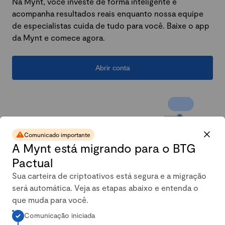
Na Mynt, você investe de forma inteligente e
acompanha resultados reais enquanto nossa equipe
de especialistas cuida de tudo para você. Baixe o app
da Mynt e comece agora.
Abrir conta
Comunicado importante
A Mynt está migrando para o BTG
Pactual
Sua carteira de criptoativos está segura e a migração
será automática. Veja as etapas abaixo e entenda o
A carteira conservadora da
que muda para você.
Comunicação iniciada
Mynt mais que dobrou em