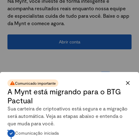
Na Mynt, você investe de forma inteligente e
acompanha resultados reais enquanto nossa equipe
de especialistas cuida de tudo para você. Baixe o app
da Mynt e comece agora.
Abrir conta
Comunicado importante
A Mynt está migrando para o BTG
Pactual
Sua carteira de criptoativos está segura e a migração
será automática. Veja as etapas abaixo e entenda o
A carteira conservadora da
que muda para você.
Comunicação iniciada
Mynt mais que dobrou em