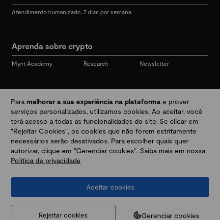
Atendimento humanizado, 7 dias por semana.
Aprenda sobre crypto
Mynt Academy
Research
Newsletter
Redes sociais
Para
melhorar a sua experiência na plataforma
e prover
serviços personalizados, utilizamos cookies. Ao aceitar, você
terá acesso a todas as funcionalidades do site. Se clicar em
"Rejeitar Cookies", os cookies que não forem estritamente
Desbloqueie seu mundo crypto
necessários serão desativados. Para escolher quais quer
autorizar, clique em "Gerenciar cookies". Saiba mais em nossa
Política de privacidade
Baixar app
Aceitar cookies
Termos e Políticas
|
Prevenção a golpes e fraudes
|
Regulamentos
@2026 Mynt
MYNT CRYPTO TECNOLOGIA LTDA
CNPJ 44.364.466/0001-41
Gerenciar cookies
Rejeitar cookies
Av. Brigadeiro Faria Lima, 3447, 9 andar - sala 11 - Itaim Bibi - São Paulo, SP, 04538-133,