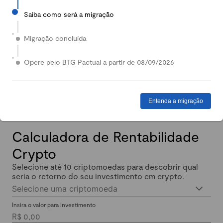
Saiba como será a migração
2024
Em 2024, nossa Carteira Conservadora mais que
Migração concluída
dobrou de valor: quem investiu lucrou até 140%.
Enquanto isso, quem investiu em Renda Fixa lucrou
Opere pelo BTG Pactual a partir de 08/09/2026
menos de 11% no mesmo período.
Entenda a migração
Calculadora de Rentabilidade
Crypto
Selecione até 10 criptomoedas para descobrir qual
seria o retorno do seu investimento em crypto.
Selecione uma criptomoeda
Insira o valor para investimento