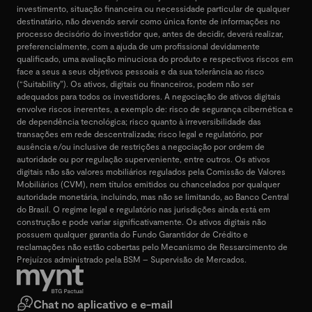
investimento, situação financeira ou necessidade particular de qualquer
destinatário, não devendo servir como única fonte de informações no
processo decisório do investidor que, antes de decidir, deverá realizar,
preferencialmente, com a ajuda de um profissional devidamente
qualificado, uma avaliação minuciosa do produto e respectivos riscos em
face a seus a seus objetivos pessoais e da sua tolerância ao risco
(“Suitability”). Os ativos, digitais ou financeiros, podem não ser
adequados para todos os investidores. A negociação de ativos digitais
envolve riscos inerentes, a exemplo de: risco de segurança cibernética e
de dependência tecnológica; risco quanto à irreversibilidade das
transações em rede descentralizada; risco legal e regulatório, por
ausência e/ou inclusive de restrições a negociação por ordem de
autoridade ou por regulação superveniente, entre outros. Os ativos
digitais não são valores mobiliários regulados pela Comissão de Valores
Mobiliários (CVM), nem títulos emitidos ou chancelados por qualquer
autoridade monetária, incluindo, mas não se limitando, ao Banco Central
do Brasil. O regime legal e regulatório nas jurisdições ainda está em
construção e pode variar significativamente. Os ativos digitais não
possuem qualquer garantia do Fundo Garantidor de Crédito e
reclamações não estão cobertas pelo Mecanismo de Ressarcimento de
Prejuízos administrado pela BSM – Supervisão de Mercados.
Chat no aplicativo e e-mail