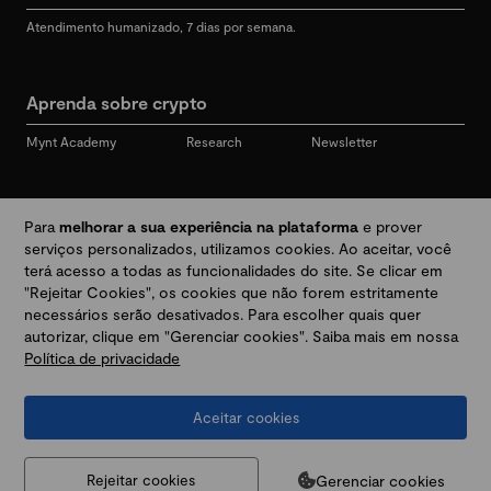
Atendimento humanizado, 7 dias por semana.
Aprenda sobre crypto
Mynt Academy
Research
Newsletter
Redes sociais
Para
melhorar a sua experiência na plataforma
e prover
serviços personalizados, utilizamos cookies. Ao aceitar, você
terá acesso a todas as funcionalidades do site. Se clicar em
"Rejeitar Cookies", os cookies que não forem estritamente
Desbloqueie seu mundo crypto
necessários serão desativados. Para escolher quais quer
autorizar, clique em "Gerenciar cookies". Saiba mais em nossa
Política de privacidade
Baixar app
Aceitar cookies
Termos e Políticas
|
Prevenção a golpes e fraudes
|
Regulamentos
@2026 Mynt
MYNT CRYPTO TECNOLOGIA LTDA
CNPJ 44.364.466/0001-41
Gerenciar cookies
Rejeitar cookies
Av. Brigadeiro Faria Lima, 3447, 9 andar - sala 11 - Itaim Bibi - São Paulo, SP, 04538-133,