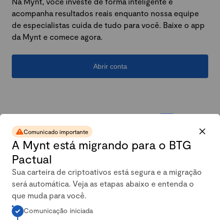
Na Mynt, você investe de forma inteligente e
acompanha resultados reais enquanto nossa equipe
de especialistas cuida de tudo para você. Baixe o app
da Mynt e comece agora.
Abrir conta
Comunicado importante
A Mynt está migrando para o BTG
Pactual
Sua carteira de criptoativos está segura e a migração
será automática. Veja as etapas abaixo e entenda o
A carteira conservadora da
que muda para você.
Comunicação iniciada
Mynt mais que dobrou em