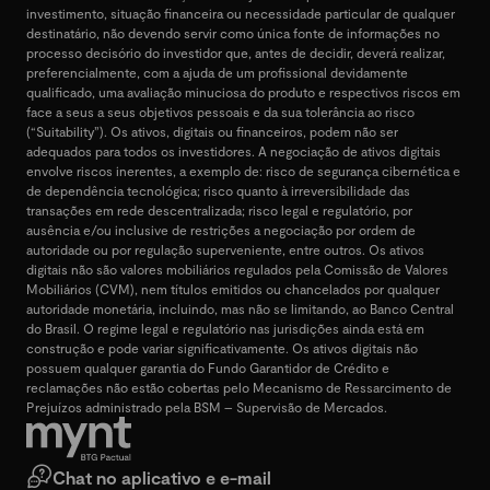
investimento, situação financeira ou necessidade particular de qualquer
destinatário, não devendo servir como única fonte de informações no
processo decisório do investidor que, antes de decidir, deverá realizar,
preferencialmente, com a ajuda de um profissional devidamente
qualificado, uma avaliação minuciosa do produto e respectivos riscos em
face a seus a seus objetivos pessoais e da sua tolerância ao risco
(“Suitability”). Os ativos, digitais ou financeiros, podem não ser
adequados para todos os investidores. A negociação de ativos digitais
envolve riscos inerentes, a exemplo de: risco de segurança cibernética e
de dependência tecnológica; risco quanto à irreversibilidade das
transações em rede descentralizada; risco legal e regulatório, por
ausência e/ou inclusive de restrições a negociação por ordem de
autoridade ou por regulação superveniente, entre outros. Os ativos
digitais não são valores mobiliários regulados pela Comissão de Valores
Mobiliários (CVM), nem títulos emitidos ou chancelados por qualquer
autoridade monetária, incluindo, mas não se limitando, ao Banco Central
do Brasil. O regime legal e regulatório nas jurisdições ainda está em
construção e pode variar significativamente. Os ativos digitais não
possuem qualquer garantia do Fundo Garantidor de Crédito e
reclamações não estão cobertas pelo Mecanismo de Ressarcimento de
Prejuízos administrado pela BSM – Supervisão de Mercados.
Chat no aplicativo e e-mail