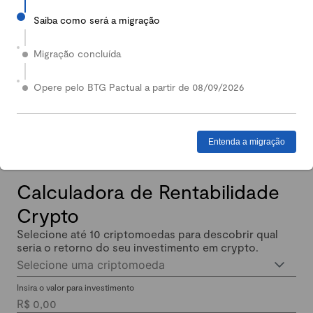
Saiba como será a migração
2024
Em 2024, nossa Carteira Conservadora mais que
Migração concluída
dobrou de valor: quem investiu lucrou até 140%.
Enquanto isso, quem investiu em Renda Fixa lucrou
Opere pelo BTG Pactual a partir de 08/09/2026
menos de 11% no mesmo período.
Entenda a migração
Calculadora de Rentabilidade
Crypto
Selecione até 10 criptomoedas para descobrir qual
seria o retorno do seu investimento em crypto.
Selecione uma criptomoeda
Insira o valor para investimento