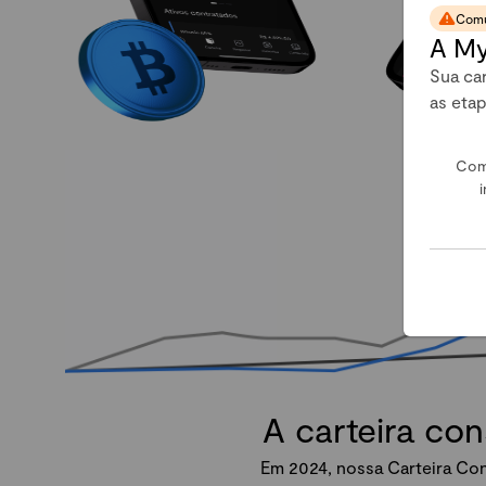
Comu
A My
Sua car
as eta
Com
i
A carteira co
Em 2024, nossa Carteira Con