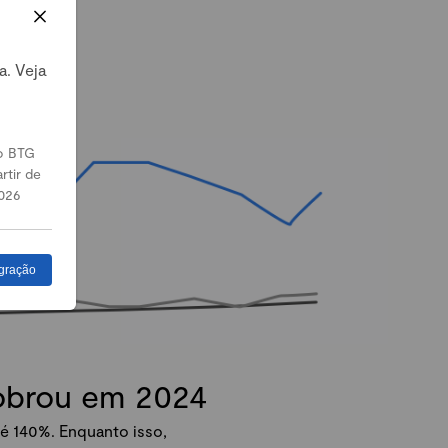
a. Veja
o BTG
rtir de
026
gração
dobrou em 2024
é 140%. Enquanto isso,