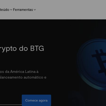
teúdo
Ferramentas
crypto do BTG
os da América Latina à
balanceamento automático e
Comece agora