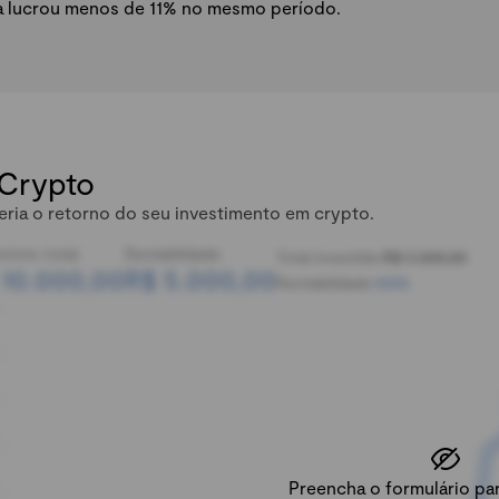
a lucrou menos de 11% no mesmo período.
 Crypto
eria o retorno do seu investimento em crypto.
mônio total:
Rentabilidade:
Total investido:
R$ 5.000,00
 10.000,00
R$ 5.000,00
Rentabilidade:
100%
Preencha o formulário para