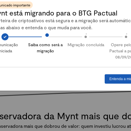
nicado importante
nt está migrando para o BTG Pactual
Abrir conta
teira de criptoativos está segura e a migração será automátic
pas abaixo e entenda o que muda para você.
unicação
Saiba como será a
Migração concluída
Opere pel
niciada
migração
Pactual a pa
08/09/2
Entenda a mi
nservadora da Mynt mais que 
servadora mais que dobrou de valor: quem investiu lucrou at