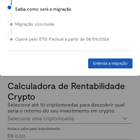
Saiba como será a migração
2024
Em 2024, nossa Carteira Conservadora mais que
Migração concluída
dobrou de valor: quem investiu lucrou até 140%.
Enquanto isso, quem investiu em Renda Fixa lucrou
Opere pelo BTG Pactual a partir de 08/09/2026
menos de 11% no mesmo período.
Entenda a migração
Calculadora de Rentabilidade
Crypto
Selecione até 10 criptomoedas para descobrir qual
seria o retorno do seu investimento em crypto.
Selecione uma criptomoeda
Insira o valor para investimento