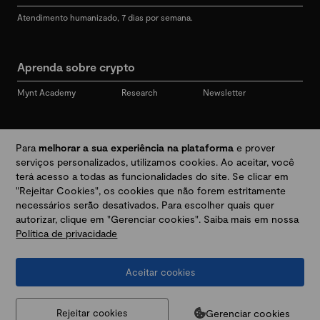
Atendimento humanizado, 7 dias por semana.
Aprenda sobre crypto
Mynt Academy
Research
Newsletter
Redes sociais
Para
melhorar a sua experiência na plataforma
e prover
serviços personalizados, utilizamos cookies. Ao aceitar, você
terá acesso a todas as funcionalidades do site. Se clicar em
"Rejeitar Cookies", os cookies que não forem estritamente
Desbloqueie seu mundo crypto
necessários serão desativados. Para escolher quais quer
autorizar, clique em "Gerenciar cookies". Saiba mais em nossa
Política de privacidade
Baixar app
Aceitar cookies
Termos e Políticas
|
Prevenção a golpes e fraudes
|
Regulamentos
@2026 Mynt
MYNT CRYPTO TECNOLOGIA LTDA
CNPJ 44.364.466/0001-41
Gerenciar cookies
Rejeitar cookies
Av. Brigadeiro Faria Lima, 3447, 9 andar - sala 11 - Itaim Bibi - São Paulo, SP, 04538-133,