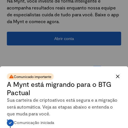
Na Mynt, você investe de forma inteligente e
acompanha resultados reais enquanto nossa equipe
de especialistas cuida de tudo para você. Baixe o app
da Mynt e comece agora.
Abrir conta
Comunicado importante
A Mynt está migrando para o BTG
Pactual
Sua carteira de criptoativos está segura e a migração
será automática. Veja as etapas abaixo e entenda o
A carteira conservadora da
que muda para você.
Comunicação iniciada
Mynt mais que dobrou em