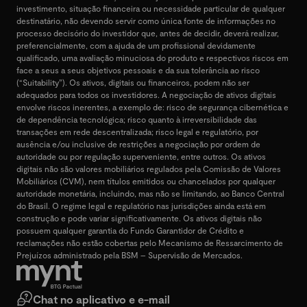
investimento, situação financeira ou necessidade particular de qualquer
destinatário, não devendo servir como única fonte de informações no
processo decisório do investidor que, antes de decidir, deverá realizar,
preferencialmente, com a ajuda de um profissional devidamente
qualificado, uma avaliação minuciosa do produto e respectivos riscos em
face a seus a seus objetivos pessoais e da sua tolerância ao risco
(“Suitability”). Os ativos, digitais ou financeiros, podem não ser
adequados para todos os investidores. A negociação de ativos digitais
envolve riscos inerentes, a exemplo de: risco de segurança cibernética e
de dependência tecnológica; risco quanto à irreversibilidade das
transações em rede descentralizada; risco legal e regulatório, por
ausência e/ou inclusive de restrições a negociação por ordem de
autoridade ou por regulação superveniente, entre outros. Os ativos
digitais não são valores mobiliários regulados pela Comissão de Valores
Mobiliários (CVM), nem títulos emitidos ou chancelados por qualquer
autoridade monetária, incluindo, mas não se limitando, ao Banco Central
do Brasil. O regime legal e regulatório nas jurisdições ainda está em
construção e pode variar significativamente. Os ativos digitais não
possuem qualquer garantia do Fundo Garantidor de Crédito e
reclamações não estão cobertas pelo Mecanismo de Ressarcimento de
Prejuízos administrado pela BSM – Supervisão de Mercados.
Chat no aplicativo e e-mail