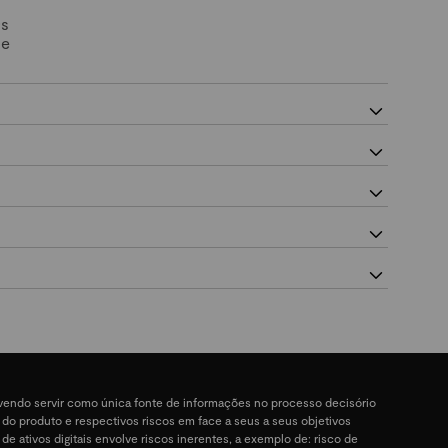
Os
 e
devendo servir como única fonte de informações no processo decisório
a do produto e respectivos riscos em face a seus a seus objetivos
 de ativos digitais envolve riscos inerentes, a exemplo de: risco de