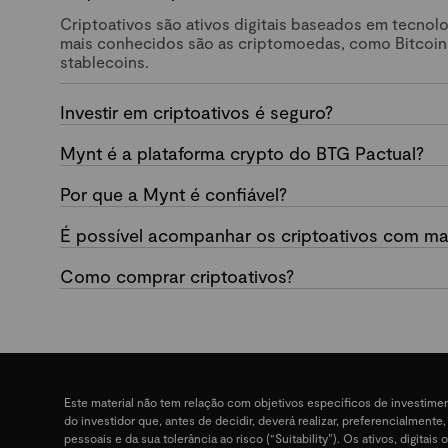
Criptoativos são ativos digitais baseados em tecnol
mais conhecidos são as criptomoedas, como Bitcoin
stablecoins.
Investir em criptoativos é seguro?
Mynt é a plataforma crypto do BTG Pactual?
Por que a Mynt é confiável?
É possível acompanhar os criptoativos com mai
Como comprar criptoativos?
Este material não tem relação com objetivos específicos de investime
do investidor que, antes de decidir, deverá realizar, preferencialment
pessoais e da sua tolerância ao risco (“Suitability”). Os ativos, digit