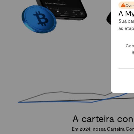
Comu
A My
Sua car
as eta
Com
i
A carteira co
Em 2024, nossa Carteira Con