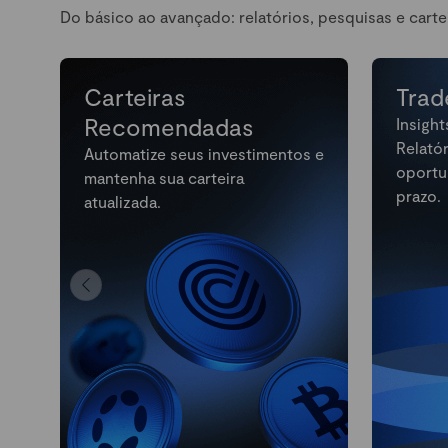
Do básico ao avançado: relatórios, pesquisas e carte
Carteiras
Trad
Recomendadas
Insight
Relató
Automatize seus investimentos e
oportu
mantenha sua carteira
prazo.
atualizada.