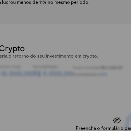
a lucrou menos de 11% no mesmo período.
 Crypto
eria o retorno do seu investimento em crypto.
mônio total:
Rentabilidade:
Total investido:
R$ 5.000,00
 10.000,00
R$ 5.000,00
Rentabilidade:
100%
Preencha o formulário para