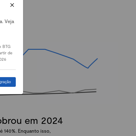
a. Veja
o BTG
rtir de
026
gração
dobrou em 2024
é 140%. Enquanto isso,