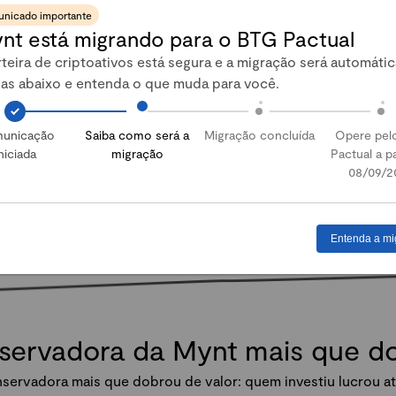
nicado importante
nt está migrando para o BTG Pactual
Abrir conta
teira de criptoativos está segura e a migração será automátic
pas abaixo e entenda o que muda para você.
unicação
Saiba como será a
Migração concluída
Opere pel
niciada
migração
Pactual a pa
08/09/2
Entenda a mi
nservadora da Mynt mais que 
servadora mais que dobrou de valor: quem investiu lucrou at