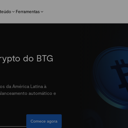
teúdo
Ferramentas
crypto do BTG
os da América Latina à
balanceamento automático e
Comece agora