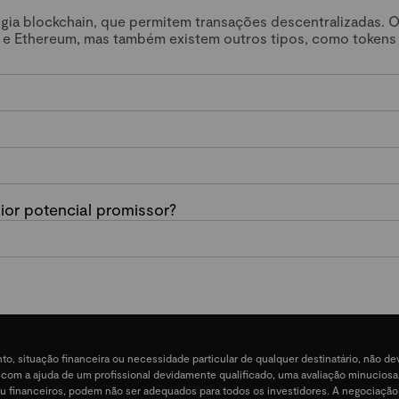
ogia blockchain, que permitem transações descentralizadas. 
 e Ethereum, mas também existem outros tipos, como tokens
or potencial promissor?
nto, situação financeira ou necessidade particular de qualquer destinatário, não 
e, com a ajuda de um profissional devidamente qualificado, uma avaliação minucios
ais ou financeiros, podem não ser adequados para todos os investidores. A negociação