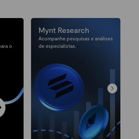
Mynt Research
Acompanhe pesquisas e análises
M
para o
de especialistas.
n