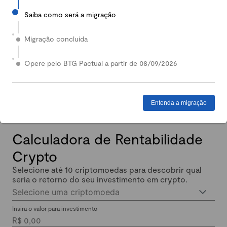
Saiba como será a migração
2024
Em 2024, nossa Carteira Conservadora mais que
Migração concluída
dobrou de valor: quem investiu lucrou até 140%.
Enquanto isso, quem investiu em Renda Fixa lucrou
Opere pelo BTG Pactual a partir de 08/09/2026
menos de 11% no mesmo período.
Entenda a migração
Calculadora de Rentabilidade
Crypto
Selecione até 10 criptomoedas para descobrir qual
seria o retorno do seu investimento em crypto.
Selecione uma criptomoeda
Insira o valor para investimento