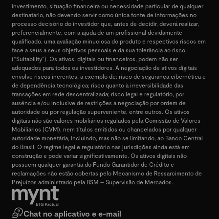
investimento, situação financeira ou necessidade particular de qualquer
destinatário, não devendo servir como única fonte de informações no
processo decisório do investidor que, antes de decidir, deverá realizar,
preferencialmente, com a ajuda de um profissional devidamente
qualificado, uma avaliação minuciosa do produto e respectivos riscos em
face a seus a seus objetivos pessoais e da sua tolerância ao risco
(“Suitability”). Os ativos, digitais ou financeiros, podem não ser
adequados para todos os investidores. A negociação de ativos digitais
envolve riscos inerentes, a exemplo de: risco de segurança cibernética e
de dependência tecnológica; risco quanto à irreversibilidade das
transações em rede descentralizada; risco legal e regulatório, por
ausência e/ou inclusive de restrições a negociação por ordem de
autoridade ou por regulação superveniente, entre outros. Os ativos
digitais não são valores mobiliários regulados pela Comissão de Valores
Mobiliários (CVM), nem títulos emitidos ou chancelados por qualquer
autoridade monetária, incluindo, mas não se limitando, ao Banco Central
do Brasil. O regime legal e regulatório nas jurisdições ainda está em
construção e pode variar significativamente. Os ativos digitais não
possuem qualquer garantia do Fundo Garantidor de Crédito e
reclamações não estão cobertas pelo Mecanismo de Ressarcimento de
Prejuízos administrado pela BSM – Supervisão de Mercados.
Chat no aplicativo e e-mail