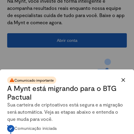
Na Mynt, você investe de forma inteligente e
acompanha resultados reais enquanto nossa equipe
de especialistas cuida de tudo para você. Baixe o app
da Mynt e comece agora.
Abrir conta
Comunicado importante
A Mynt está migrando para o BTG
Pactual
Sua carteira de criptoativos está segura e a migração
será automática. Veja as etapas abaixo e entenda o
A carteira conservadora da
que muda para você.
Comunicação iniciada
Mynt mais que dobrou em