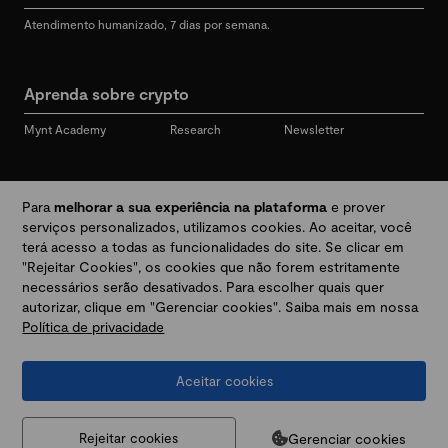
Atendimento humanizado, 7 dias por semana.
Aprenda sobre crypto
Mynt Academy
Research
Newsletter
Redes sociais
Para
melhorar a sua experiência na plataforma
e prover
serviços personalizados, utilizamos cookies. Ao aceitar, você
terá acesso a todas as funcionalidades do site. Se clicar em
"Rejeitar Cookies", os cookies que não forem estritamente
Desbloqueie seu mundo crypto
necessários serão desativados. Para escolher quais quer
autorizar, clique em "Gerenciar cookies". Saiba mais em nossa
Política de privacidade
Baixar app
Aceitar cookies
Termos e Políticas
|
Prevenção a golpes e fraudes
|
Regulamentos
@2026 Mynt
MYNT CRYPTO TECNOLOGIA LTDA
CNPJ 44.364.466/0001-41
Gerenciar cookies
Rejeitar cookies
Av. Brigadeiro Faria Lima, 3447, 9 andar - sala 11 - Itaim Bibi - São Paulo, SP, 04538-133,