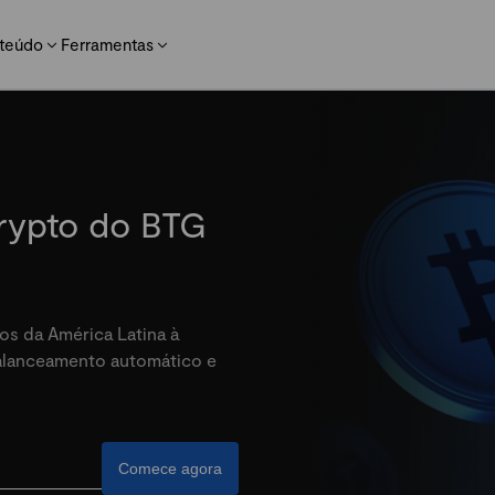
teúdo
Ferramentas
crypto do BTG
os da América Latina à
balanceamento automático e
Comece agora