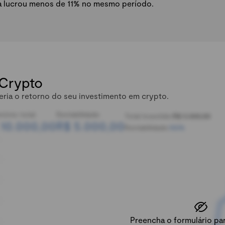
a lucrou menos de 11% no mesmo período.
 Crypto
eria o retorno do seu investimento em crypto.
mônio total:
Rentabilidade:
Total investido:
R$ 5.000,00
 10.000,00
R$ 5.000,00
Rentabilidade:
100%
Preencha o formulário para