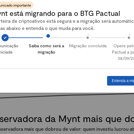
nicado importante
nt está migrando para o BTG Pactual
Abrir conta
teira de criptoativos está segura e a migração será automátic
pas abaixo e entenda o que muda para você.
unicação
Saiba como será a
Migração concluída
Opere pel
niciada
migração
Pactual a pa
08/09/2
Entenda a mi
nservadora da Mynt mais que 
servadora mais que dobrou de valor: quem investiu lucrou at