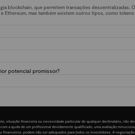
ogia blockchain, que permitem transações descentralizadas. 
 e Ethereum, mas também existem outros tipos, como tokens
or potencial promissor?
nto, situação financeira ou necessidade particular de qualquer destinatário, não 
e, com a ajuda de um profissional devidamente qualificado, uma avaliação minucios
ais ou financeiros, podem não ser adequados para todos os investidores. A negociação