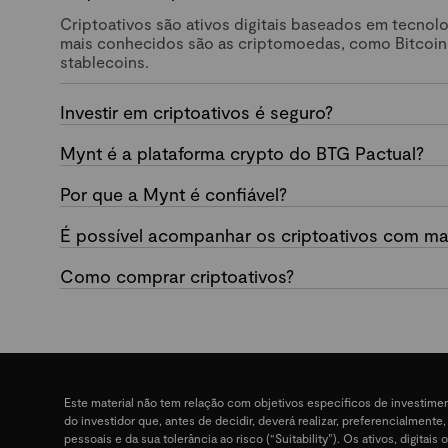
Criptoativos são ativos digitais baseados em tecnol
mais conhecidos são as criptomoedas, como Bitcoin
stablecoins.
Investir em criptoativos é seguro?
Mynt é a plataforma crypto do BTG Pactual?
Por que a Mynt é confiável?
É possível acompanhar os criptoativos com mai
Como comprar criptoativos?
Este material não tem relação com objetivos específicos de investime
do investidor que, antes de decidir, deverá realizar, preferencialment
pessoais e da sua tolerância ao risco (“Suitability”). Os ativos, digit