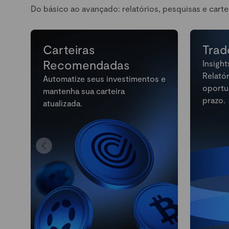
Do básico ao avançado: relatórios, pesquisas e carte
Carteiras
Trad
Recomendadas
Insight
Relató
Automatize seus investimentos e
oportu
mantenha sua carteira
prazo.
atualizada.