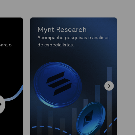
Mynt Research
Acompanhe pesquisas e análises
M
para o
de especialistas.
n