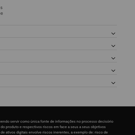
Os
 e
devendo servir como única fonte de informações no processo decisório
a do produto e respectivos riscos em face a seus a seus objetivos
 de ativos digitais envolve riscos inerentes, a exemplo de: risco de