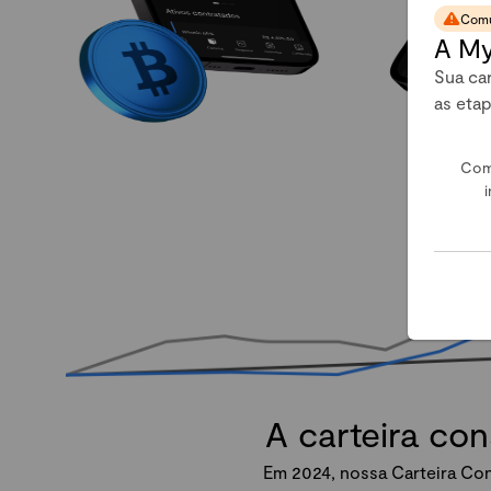
Comu
A My
Sua car
as eta
Com
i
A carteira co
Em 2024, nossa Carteira Con