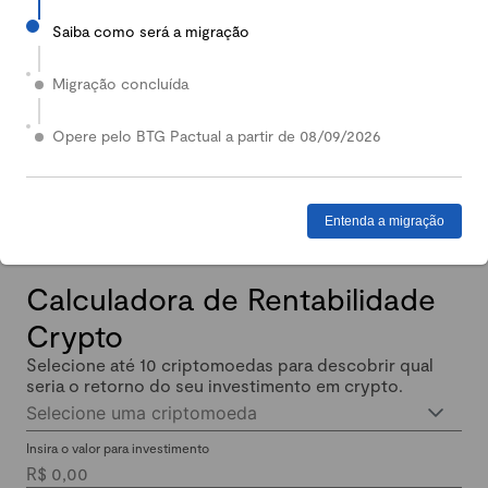
Saiba como será a migração
2024
Em 2024, nossa Carteira Conservadora mais que
Migração concluída
dobrou de valor: quem investiu lucrou até 140%.
Enquanto isso, quem investiu em Renda Fixa lucrou
Opere pelo BTG Pactual a partir de 08/09/2026
menos de 11% no mesmo período.
Entenda a migração
Calculadora de Rentabilidade
Crypto
Selecione até 10 criptomoedas para descobrir qual
seria o retorno do seu investimento em crypto.
Selecione uma criptomoeda
Insira o valor para investimento