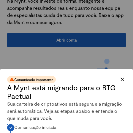
Na Mynt, você investe de forma inteligente e
acompanha resultados reais enquanto nossa equipe
de especialistas cuida de tudo para você. Baixe o app
da Mynt e comece agora.
Abrir conta
Comunicado importante
A Mynt está migrando para o BTG
Pactual
Sua carteira de criptoativos está segura e a migração
será automática. Veja as etapas abaixo e entenda o
A carteira conservadora da
que muda para você.
Comunicação iniciada
Mynt mais que dobrou em