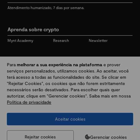
Atendimento humanizado, 7 dias por semana.
Aprenda sobre crypto
Mynt Academy
Research
Newsletter
Redes sociais
Para
melhorar a sua experiência na plataforma
e prover
serviços personalizados, utilizamos cookies. Ao aceitar, você
terá acesso a todas as funcionalidades do site. Se clicar em
"Rejeitar Cookies", os cookies que não forem estritamente
Desbloqueie seu mundo crypto
necessários serão desativados. Para escolher quais quer
autorizar, clique em "Gerenciar cookies". Saiba mais em nossa
Política de privacidade
Baixar app
Aceitar cookies
Termos e Políticas
|
Prevenção a golpes e fraudes
|
Regulamentos
@2026 Mynt
MYNT CRYPTO TECNOLOGIA LTDA
CNPJ 44.364.466/0001-41
Gerenciar cookies
Rejeitar cookies
Av. Brigadeiro Faria Lima, 3447, 9 andar - sala 11 - Itaim Bibi - São Paulo, SP, 04538-133,