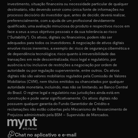
investimento, situação financeira ou necessidade particular de qualquer
destinatário, não devendo servir como única fonte de informações no
processo decisório do investidor que, antes de decidir, deverá realizar,
preferencialmente, com a ajuda de um profissional devidamente
qualificado, uma avaliação minuciosa do produto e respectivos riscos em
face a seus a seus objetivos pessoais e da sua tolerância ao risco
(“Suitability”). Os ativos, digitais ou financeiros, podem não ser
adequados para todos os investidores. A negociação de ativos digitais
envolve riscos inerentes, a exemplo de: risco de segurança cibernética e
de dependência tecnológica; risco quanto à irreversibilidade das
transações em rede descentralizada; risco legal e regulatório, por
ausência e/ou inclusive de restrições a negociação por ordem de
autoridade ou por regulação superveniente, entre outros. Os ativos
digitais não são valores mobiliários regulados pela Comissão de Valores
Mobiliários (CVM), nem títulos emitidos ou chancelados por qualquer
autoridade monetária, incluindo, mas não se limitando, ao Banco Central
do Brasil. O regime legal e regulatório nas jurisdições ainda está em
construção e pode variar significativamente. Os ativos digitais não
possuem qualquer garantia do Fundo Garantidor de Crédito e
reclamações não estão cobertas pelo Mecanismo de Ressarcimento de
Prejuízos administrado pela BSM – Supervisão de Mercados.
Chat no aplicativo e e-mail