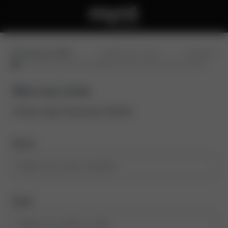
Preencha seus dados
Confirme seu e-mail
Conclusão
Abra sua conta
Comece aqui, leva poucos minutos
Nome
Email