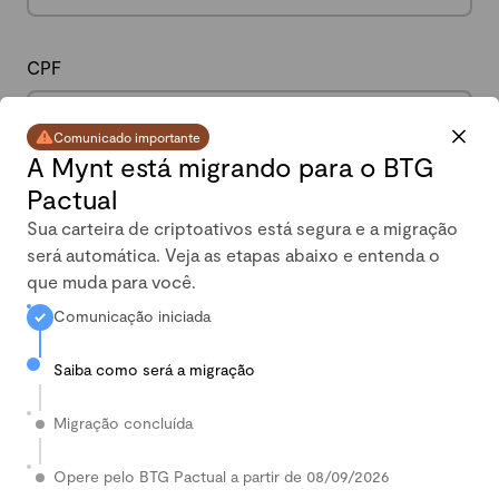
CPF
Comunicado importante
A Mynt está migrando para o BTG
Pactual
Data de nascimento
Sua carteira de criptoativos está segura e a migração
será automática. Veja as etapas abaixo e entenda o
que muda para você.
Comunicação iniciada
Celular
Saiba como será a migração
Migração concluída
País
Opere pelo BTG Pactual a partir de 08/09/2026
Digite seu País