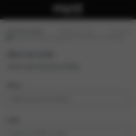
Preencha seus dados
Confirme seu e-mail
Conclusão
Abra sua conta
Comece aqui, leva poucos minutos
Nome
Email