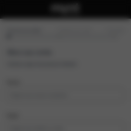
Preencha seus dados
Confirme seu e-mail
Conclusão
Abra sua conta
Comece aqui, leva poucos minutos
Nome
Email