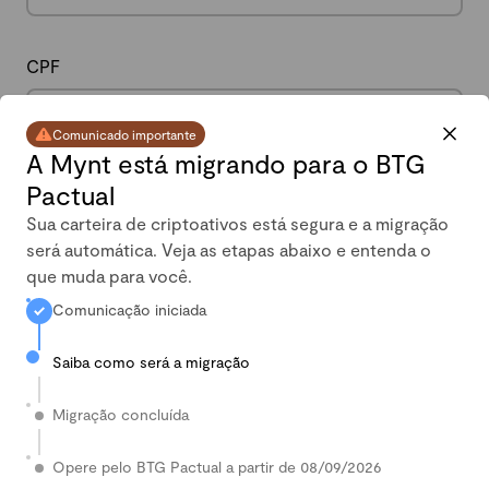
CPF
Comunicado importante
A Mynt está migrando para o BTG
Pactual
Data de nascimento
Sua carteira de criptoativos está segura e a migração
será automática. Veja as etapas abaixo e entenda o
que muda para você.
Comunicação iniciada
Celular
Saiba como será a migração
Migração concluída
País
Opere pelo BTG Pactual a partir de 08/09/2026
Digite seu País