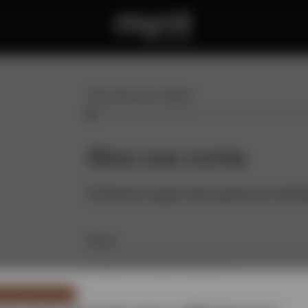
Preencha seus dados
Abra sua conta
Comece aqui, leva poucos minu
Nome
nicado importante