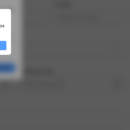
nascimento
Celular
a. Veja
os
o BTG
rtir de
026
gração
Confirmar senha