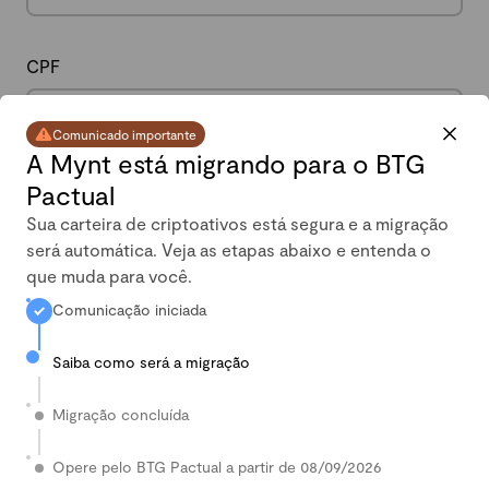
CPF
Comunicado importante
A Mynt está migrando para o BTG
Pactual
Data de nascimento
Sua carteira de criptoativos está segura e a migração
será automática. Veja as etapas abaixo e entenda o
que muda para você.
Comunicação iniciada
Celular
Saiba como será a migração
Migração concluída
País
Opere pelo BTG Pactual a partir de 08/09/2026
Digite seu País