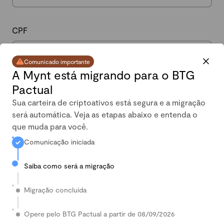
CPF
Comunicado importante
A Mynt está migrando para o BTG
Pactual
Data de nascimento
Sua carteira de criptoativos está segura e a migração
será automática. Veja as etapas abaixo e entenda o
que muda para você.
Comunicação iniciada
Celular
Saiba como será a migração
Migração concluída
País
Opere pelo BTG Pactual a partir de 08/09/2026
Digite seu País