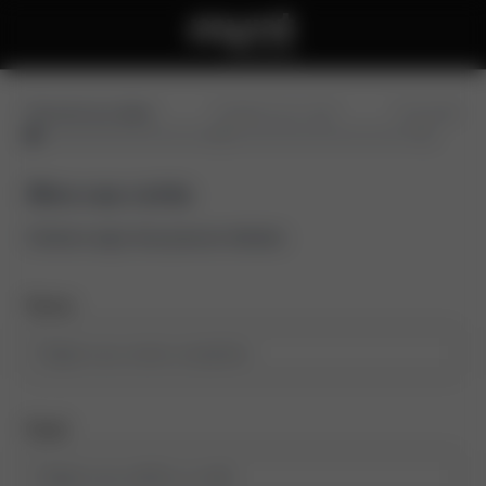
Preencha seus dados
Confirme seu e-mail
Conclusão
Abra sua conta
Comece aqui, leva poucos minutos
Nome
Email