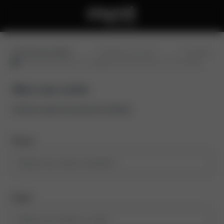
Preencha seus dados
Confirme seu e-mail
Conclusão
Abra sua conta
Comece aqui, leva poucos minutos
Nome
Email