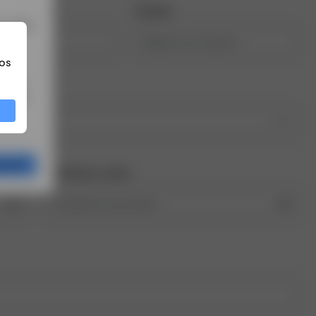
nascimento
Celular
a. Veja
os
o BTG
rtir de
026
gração
Confirmar senha