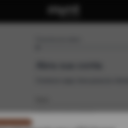
Preencha seus dados
Abra sua conta
Comece aqui, leva poucos minu
Nome
nicado importante