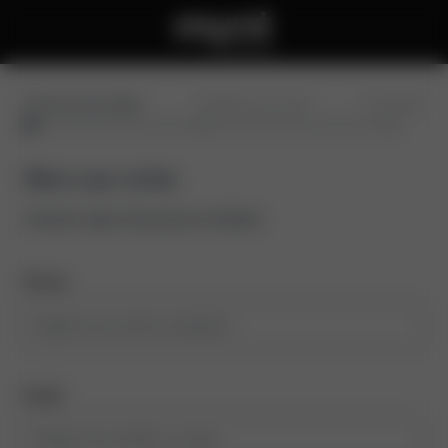
Preencha seus dados
Confirme seu e-mail
Conclusão
Abra sua conta
Comece aqui, leva poucos minutos
Nome
Email