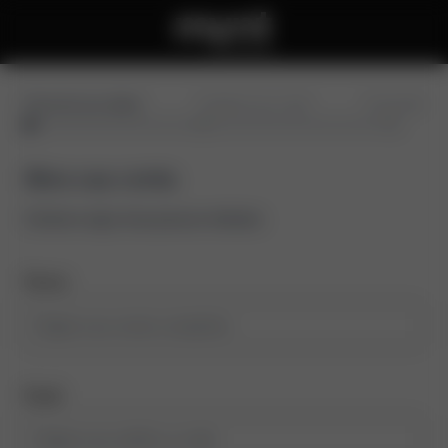
Preencha seus dados
Confirme seu e-mail
Conclusão
Abra sua conta
Comece aqui, leva poucos minutos
Nome
Email