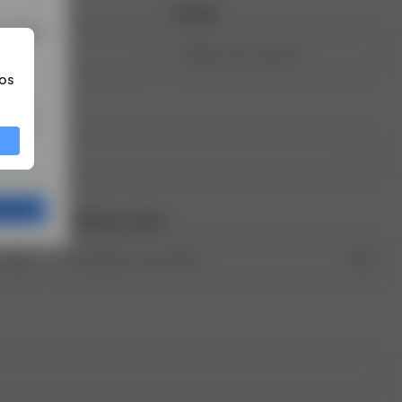
nascimento
Celular
a. Veja
os
o BTG
rtir de
026
gração
Confirmar senha