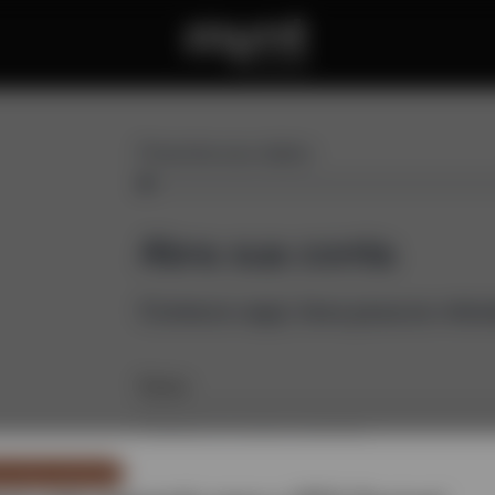
Preencha seus dados
Abra sua conta
Comece aqui, leva poucos minu
Nome
nicado importante