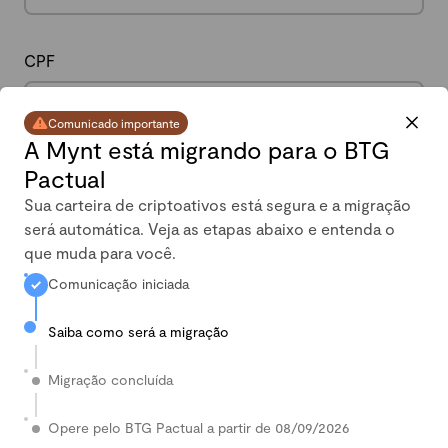
CPF
Comunicado importante
A Mynt está migrando para o BTG
Pactual
Data de nascimento
Sua carteira de criptoativos está segura e a migração
será automática. Veja as etapas abaixo e entenda o
que muda para você.
Comunicação iniciada
Celular
Saiba como será a migração
Migração concluída
País
Opere pelo BTG Pactual a partir de 08/09/2026
Digite seu País