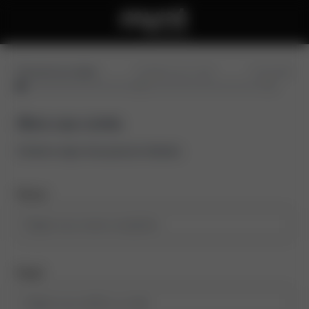
Preencha seus dados
Confirme seu e-mail
Conclusão
Abra sua conta
Comece aqui, leva poucos minutos
Nome
Email