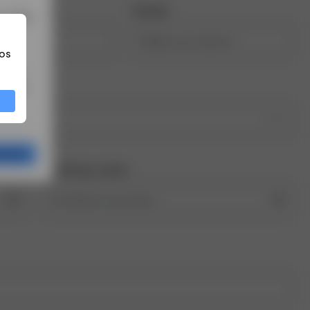
nascimento
Celular
a. Veja
os
o BTG
rtir de
026
gração
Confirmar senha