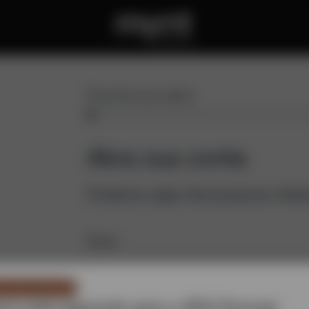
Preencha seus dados
Abra sua conta
Comece aqui, leva poucos minu
Nome
nicado importante
nt está migrando para o BTG Pactual