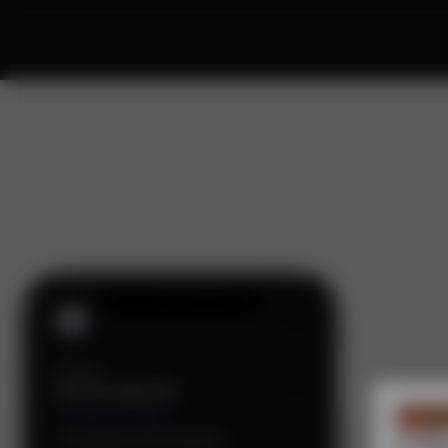
Comu
A My