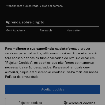
Atendimento humanizado, 7 dias por semana.
Aprenda sobre crypto
Mynt Academy
Research
Newsletter
Redes sociais
Para
melhorar a sua experiência na plataforma
e prover
serviços personalizados, utilizamos cookies. Ao aceitar, você
terá acesso a todas as funcionalidades do site. Se clicar em
"Rejeitar Cookies", os cookies que não forem estritamente
Desbloqueie seu mundo crypto
necessários serão desativados. Para escolher quais quer
autorizar, clique em "Gerenciar cookies". Saiba mais em nossa
Política de privacidade
Baixar app
Aceitar cookies
Termos e Políticas
|
Prevenção a golpes e fraudes
|
Regulamentos
@2026 Mynt
MYNT CRYPTO TECNOLOGIA LTDA
CNPJ 44.364.466/0001-41
Gerenciar cookies
Rejeitar cookies
Av. Brigadeiro Faria Lima, 3447, 9 andar - sala 11 - Itaim Bibi - São Paulo, SP, 04538-133,