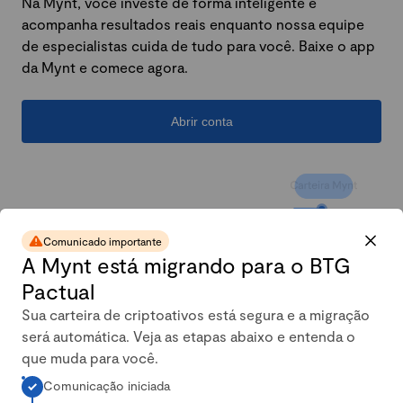
Na Mynt, você investe de forma inteligente e
acompanha resultados reais enquanto nossa equipe
de especialistas cuida de tudo para você. Baixe o app
da Mynt e comece agora.
Abrir conta
Comunicado importante
A Mynt está migrando para o BTG
Pactual
Sua carteira de criptoativos está segura e a migração
será automática. Veja as etapas abaixo e entenda o
A carteira conservadora da
que muda para você.
Comunicação iniciada
Mynt mais que dobrou em