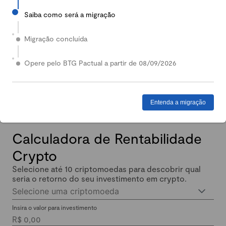
Saiba como será a migração
2024
Em 2024, nossa Carteira Conservadora mais que
Migração concluída
dobrou de valor: quem investiu lucrou até 140%.
Enquanto isso, quem investiu em Renda Fixa lucrou
Opere pelo BTG Pactual a partir de 08/09/2026
menos de 11% no mesmo período.
Entenda a migração
Calculadora de Rentabilidade
Crypto
Selecione até 10 criptomoedas para descobrir qual
seria o retorno do seu investimento em crypto.
Selecione uma criptomoeda
Insira o valor para investimento