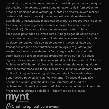
investimento, situação financeira ou necessidade particular de qualquer
destinatário, não devendo servir como única fonte de informações no
processo decisório do investidor que, antes de decidir, deverá realizar,
preferencialmente, com a ajuda de um profissional devidamente
qualificado, uma avaliação minuciosa do produto e respectivos riscos em
face a seus a seus objetivos pessoais e da sua tolerância ao risco
(“Suitability”). Os ativos, digitais ou financeiros, podem não ser
adequados para todos os investidores. A negociação de ativos digitais
envolve riscos inerentes, a exemplo de: risco de segurança cibernética e
de dependência tecnológica; risco quanto à irreversibilidade das
transações em rede descentralizada; risco legal e regulatório, por
ausência e/ou inclusive de restrições a negociação por ordem de
autoridade ou por regulação superveniente, entre outros. Os ativos
digitais não são valores mobiliários regulados pela Comissão de Valores
Mobiliários (CVM), nem títulos emitidos ou chancelados por qualquer
autoridade monetária, incluindo, mas não se limitando, ao Banco Central
do Brasil. O regime legal e regulatório nas jurisdições ainda está em
construção e pode variar significativamente. Os ativos digitais não
possuem qualquer garantia do Fundo Garantidor de Crédito e
reclamações não estão cobertas pelo Mecanismo de Ressarcimento de
Prejuízos administrado pela BSM – Supervisão de Mercados.
Chat no aplicativo e e-mail