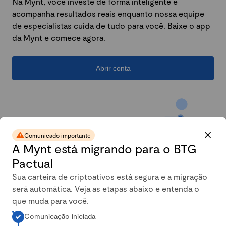
Na Mynt, você investe de forma inteligente e
acompanha resultados reais enquanto nossa equipe
de especialistas cuida de tudo para você. Baixe o app
da Mynt e comece agora.
Abrir conta
Comunicado importante
A Mynt está migrando para o BTG
Pactual
Sua carteira de criptoativos está segura e a migração
será automática. Veja as etapas abaixo e entenda o
A carteira conservadora da
que muda para você.
Comunicação iniciada
Mynt mais que dobrou em