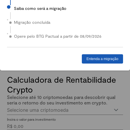
Saiba como será a migração
2024
Em 2024, nossa Carteira Conservadora mais que
Migração concluída
dobrou de valor: quem investiu lucrou até 140%.
Enquanto isso, quem investiu em Renda Fixa lucrou
Opere pelo BTG Pactual a partir de 08/09/2026
menos de 11% no mesmo período.
Entenda a migração
Calculadora de Rentabilidade
Crypto
Selecione até 10 criptomoedas para descobrir qual
seria o retorno do seu investimento em crypto.
Selecione uma criptomoeda
Insira o valor para investimento