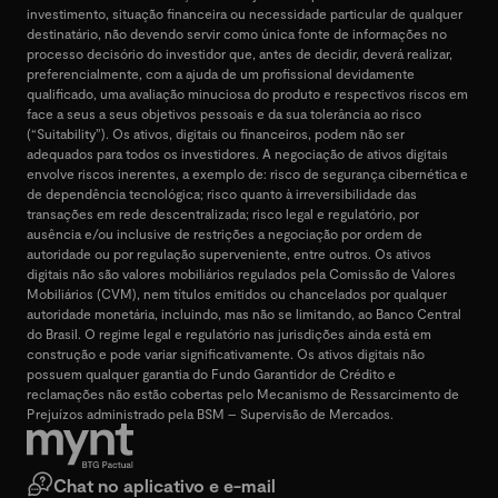
investimento, situação financeira ou necessidade particular de qualquer
destinatário, não devendo servir como única fonte de informações no
processo decisório do investidor que, antes de decidir, deverá realizar,
preferencialmente, com a ajuda de um profissional devidamente
qualificado, uma avaliação minuciosa do produto e respectivos riscos em
face a seus a seus objetivos pessoais e da sua tolerância ao risco
(“Suitability”). Os ativos, digitais ou financeiros, podem não ser
adequados para todos os investidores. A negociação de ativos digitais
envolve riscos inerentes, a exemplo de: risco de segurança cibernética e
de dependência tecnológica; risco quanto à irreversibilidade das
transações em rede descentralizada; risco legal e regulatório, por
ausência e/ou inclusive de restrições a negociação por ordem de
autoridade ou por regulação superveniente, entre outros. Os ativos
digitais não são valores mobiliários regulados pela Comissão de Valores
Mobiliários (CVM), nem títulos emitidos ou chancelados por qualquer
autoridade monetária, incluindo, mas não se limitando, ao Banco Central
do Brasil. O regime legal e regulatório nas jurisdições ainda está em
construção e pode variar significativamente. Os ativos digitais não
possuem qualquer garantia do Fundo Garantidor de Crédito e
reclamações não estão cobertas pelo Mecanismo de Ressarcimento de
Prejuízos administrado pela BSM – Supervisão de Mercados.
Chat no aplicativo e e-mail