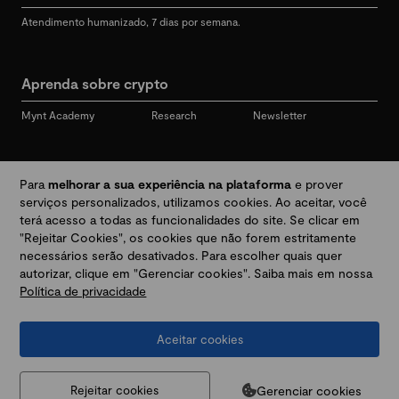
Atendimento humanizado, 7 dias por semana.
Aprenda sobre crypto
Mynt Academy
Research
Newsletter
Redes sociais
Para
melhorar a sua experiência na plataforma
e prover
serviços personalizados, utilizamos cookies. Ao aceitar, você
terá acesso a todas as funcionalidades do site. Se clicar em
"Rejeitar Cookies", os cookies que não forem estritamente
Desbloqueie seu mundo crypto
necessários serão desativados. Para escolher quais quer
autorizar, clique em "Gerenciar cookies". Saiba mais em nossa
Política de privacidade
Baixar app
Aceitar cookies
Termos e Políticas
|
Prevenção a golpes e fraudes
|
Regulamentos
@2026 Mynt
MYNT CRYPTO TECNOLOGIA LTDA
CNPJ 44.364.466/0001-41
Gerenciar cookies
Rejeitar cookies
Av. Brigadeiro Faria Lima, 3447, 9 andar - sala 11 - Itaim Bibi - São Paulo, SP, 04538-133,