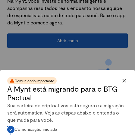
Na Mynt, você investe de forma inteligente e
acompanha resultados reais enquanto nossa equipe
de especialistas cuida de tudo para você. Baixe o app
da Mynt e comece agora.
Abrir conta
Comunicado importante
A Mynt está migrando para o BTG
Pactual
Sua carteira de criptoativos está segura e a migração
será automática. Veja as etapas abaixo e entenda o
A carteira conservadora da
que muda para você.
Comunicação iniciada
Mynt mais que dobrou em