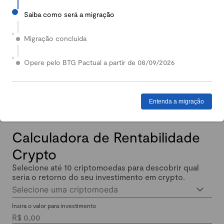
Saiba como será a migração
2024
Em 2024, nossa Carteira Conservadora mais que
Migração concluída
dobrou de valor: quem investiu lucrou até 140%.
Enquanto isso, quem investiu em Renda Fixa lucrou
Opere pelo BTG Pactual a partir de 08/09/2026
menos de 11% no mesmo período.
Entenda a migração
Calculadora de Rentabilidade
Crypto
Selecione até 10 criptomoedas para descobrir qual
seria o retorno do seu investimento em crypto.
Selecione uma criptomoeda
Insira o valor para investimento