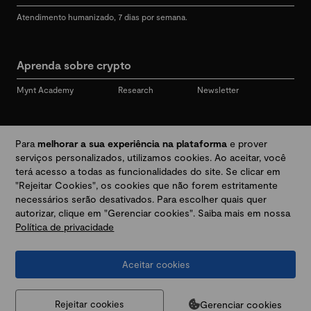
Atendimento humanizado, 7 dias por semana.
Aprenda sobre crypto
Mynt Academy
Research
Newsletter
Redes sociais
Para
melhorar a sua experiência na plataforma
e prover
serviços personalizados, utilizamos cookies. Ao aceitar, você
terá acesso a todas as funcionalidades do site. Se clicar em
"Rejeitar Cookies", os cookies que não forem estritamente
Desbloqueie seu mundo crypto
necessários serão desativados. Para escolher quais quer
autorizar, clique em "Gerenciar cookies". Saiba mais em nossa
Política de privacidade
Baixar app
Aceitar cookies
Termos e Políticas
|
Prevenção a golpes e fraudes
|
Regulamentos
@2026 Mynt
MYNT CRYPTO TECNOLOGIA LTDA
CNPJ 44.364.466/0001-41
Gerenciar cookies
Rejeitar cookies
Av. Brigadeiro Faria Lima, 3447, 9 andar - sala 11 - Itaim Bibi - São Paulo, SP, 04538-133,