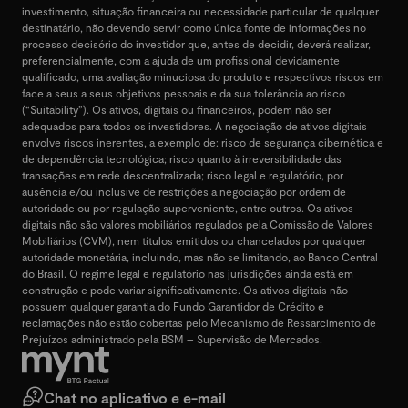
investimento, situação financeira ou necessidade particular de qualquer
destinatário, não devendo servir como única fonte de informações no
processo decisório do investidor que, antes de decidir, deverá realizar,
preferencialmente, com a ajuda de um profissional devidamente
qualificado, uma avaliação minuciosa do produto e respectivos riscos em
face a seus a seus objetivos pessoais e da sua tolerância ao risco
(“Suitability”). Os ativos, digitais ou financeiros, podem não ser
adequados para todos os investidores. A negociação de ativos digitais
envolve riscos inerentes, a exemplo de: risco de segurança cibernética e
de dependência tecnológica; risco quanto à irreversibilidade das
transações em rede descentralizada; risco legal e regulatório, por
ausência e/ou inclusive de restrições a negociação por ordem de
autoridade ou por regulação superveniente, entre outros. Os ativos
digitais não são valores mobiliários regulados pela Comissão de Valores
Mobiliários (CVM), nem títulos emitidos ou chancelados por qualquer
autoridade monetária, incluindo, mas não se limitando, ao Banco Central
do Brasil. O regime legal e regulatório nas jurisdições ainda está em
construção e pode variar significativamente. Os ativos digitais não
possuem qualquer garantia do Fundo Garantidor de Crédito e
reclamações não estão cobertas pelo Mecanismo de Ressarcimento de
Prejuízos administrado pela BSM – Supervisão de Mercados.
Chat no aplicativo e e-mail