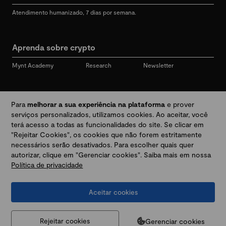
Atendimento humanizado, 7 dias por semana.
Aprenda sobre crypto
Mynt Academy
Research
Newsletter
Redes sociais
Para
melhorar a sua experiência na plataforma
e prover
serviços personalizados, utilizamos cookies. Ao aceitar, você
terá acesso a todas as funcionalidades do site. Se clicar em
"Rejeitar Cookies", os cookies que não forem estritamente
Desbloqueie seu mundo crypto
necessários serão desativados. Para escolher quais quer
autorizar, clique em "Gerenciar cookies". Saiba mais em nossa
Política de privacidade
Baixar app
Aceitar cookies
Termos e Políticas
|
Prevenção a golpes e fraudes
|
Regulamentos
@2026 Mynt
MYNT CRYPTO TECNOLOGIA LTDA
CNPJ 44.364.466/0001-41
Gerenciar cookies
Rejeitar cookies
Av. Brigadeiro Faria Lima, 3447, 9 andar - sala 11 - Itaim Bibi - São Paulo, SP, 04538-133,