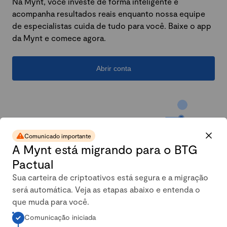
Na Mynt, você investe de forma inteligente e
acompanha resultados reais enquanto nossa equipe
de especialistas cuida de tudo para você. Baixe o app
da Mynt e comece agora.
Abrir conta
Comunicado importante
A Mynt está migrando para o BTG
Pactual
Sua carteira de criptoativos está segura e a migração
será automática. Veja as etapas abaixo e entenda o
A carteira conservadora da
que muda para você.
Comunicação iniciada
Mynt mais que dobrou em