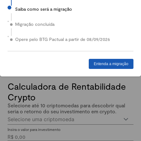
Saiba como será a migração
2024
Em 2024, nossa Carteira Conservadora mais que
Migração concluída
dobrou de valor: quem investiu lucrou até 140%.
Enquanto isso, quem investiu em Renda Fixa lucrou
Opere pelo BTG Pactual a partir de 08/09/2026
menos de 11% no mesmo período.
Entenda a migração
Calculadora de Rentabilidade
Crypto
Selecione até 10 criptomoedas para descobrir qual
seria o retorno do seu investimento em crypto.
Selecione uma criptomoeda
Insira o valor para investimento