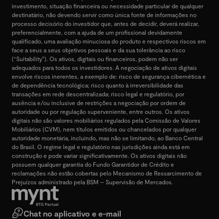
investimento, situação financeira ou necessidade particular de qualquer
destinatário, não devendo servir como única fonte de informações no
processo decisório do investidor que, antes de decidir, deverá realizar,
preferencialmente, com a ajuda de um profissional devidamente
qualificado, uma avaliação minuciosa do produto e respectivos riscos em
face a seus a seus objetivos pessoais e da sua tolerância ao risco
(“Suitability”). Os ativos, digitais ou financeiros, podem não ser
adequados para todos os investidores. A negociação de ativos digitais
envolve riscos inerentes, a exemplo de: risco de segurança cibernética e
de dependência tecnológica; risco quanto à irreversibilidade das
transações em rede descentralizada; risco legal e regulatório, por
ausência e/ou inclusive de restrições a negociação por ordem de
autoridade ou por regulação superveniente, entre outros. Os ativos
digitais não são valores mobiliários regulados pela Comissão de Valores
Mobiliários (CVM), nem títulos emitidos ou chancelados por qualquer
autoridade monetária, incluindo, mas não se limitando, ao Banco Central
do Brasil. O regime legal e regulatório nas jurisdições ainda está em
construção e pode variar significativamente. Os ativos digitais não
possuem qualquer garantia do Fundo Garantidor de Crédito e
reclamações não estão cobertas pelo Mecanismo de Ressarcimento de
Prejuízos administrado pela BSM – Supervisão de Mercados.
Chat no aplicativo e e-mail