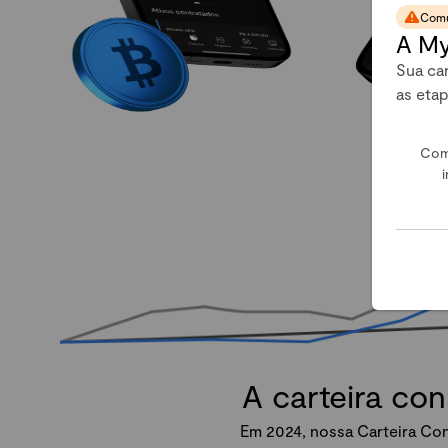
Comu
A My
Sua car
as eta
Com
i
A carteira co
Em 2024, nossa Carteira Con