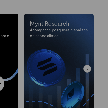
Mynt Research
Acompanhe pesquisas e análises
M
para o
de especialistas.
n