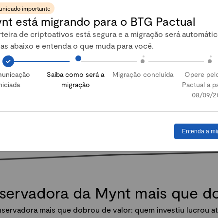
nicado importante
nt está migrando para o BTG Pactual
Abrir conta
teira de criptoativos está segura e a migração será automátic
pas abaixo e entenda o que muda para você.
unicação
Saiba como será a
Migração concluída
Opere pel
niciada
migração
Pactual a pa
08/09/2
Entenda a mi
nservadora da Mynt mais que 
servadora mais que dobrou de valor: quem investiu lucrou at