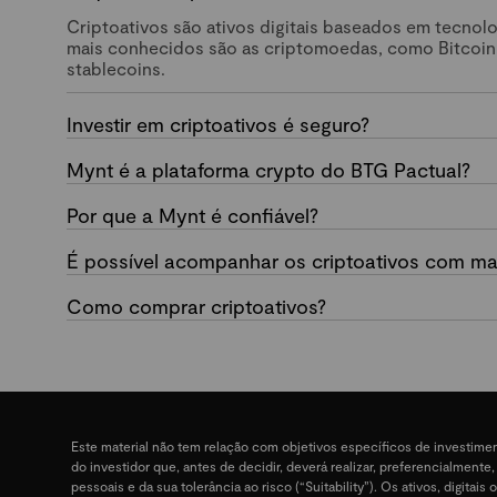
Criptoativos são ativos digitais baseados em tecnol
mais conhecidos são as criptomoedas, como Bitcoin
stablecoins.
Investir em criptoativos é seguro?
Mynt é a plataforma crypto do BTG Pactual?
Por que a Mynt é confiável?
É possível acompanhar os criptoativos com mai
Como comprar criptoativos?
Este material não tem relação com objetivos específicos de investime
do investidor que, antes de decidir, deverá realizar, preferencialment
pessoais e da sua tolerância ao risco (“Suitability”). Os ativos, digit