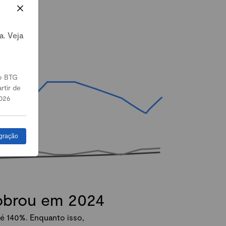
a. Veja
o BTG
rtir de
026
gração
dobrou em 2024
é 140%. Enquanto isso,