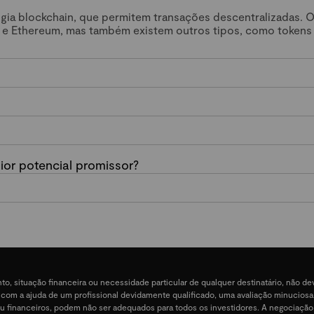
ogia blockchain, que permitem transações descentralizadas. 
 e Ethereum, mas também existem outros tipos, como tokens
or potencial promissor?
nto, situação financeira ou necessidade particular de qualquer destinatário, não 
e, com a ajuda de um profissional devidamente qualificado, uma avaliação minucios
ais ou financeiros, podem não ser adequados para todos os investidores. A negociação