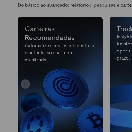
Do básico ao avançado: relatórios, pesquisas e carte
Carteiras
Trad
Recomendadas
Insight
Relató
Automatize seus investimentos e
oportu
mantenha sua carteira
prazo.
atualizada.