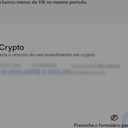
a lucrou menos de 11% no mesmo período.
 Crypto
eria o retorno do seu investimento em crypto.
mônio total:
Rentabilidade:
Total investido:
R$ 5.000,00
 10.000,00
R$ 5.000,00
Rentabilidade:
100%
Preencha o formulário para