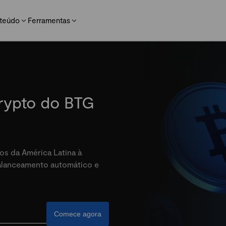
teúdo
Ferramentas
crypto do BTG
os da América Latina à
balanceamento automático e
Comece agora