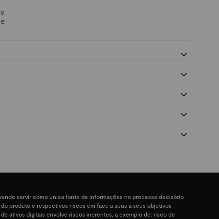
Os
 e
devendo servir como única fonte de informações no processo decisório
a do produto e respectivos riscos em face a seus a seus objetivos
 de ativos digitais envolve riscos inerentes, a exemplo de: risco de